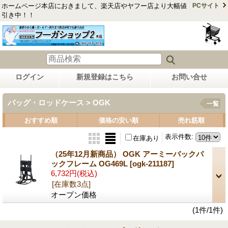
ホームページ本店におきまして、楽天店やヤフー店より大幅値
PCサイト
引き中！！
ログイン
新規登録はこちら
お問い合せ
バッグ・ロッドケース > OGK
一覧
おすすめ順
価格の安い順
売れ筋順
表示件数
:
在庫あり
（25年12月新商品） OGK アーミーバックパ
ックフレーム OG469L
[ogk-211187]
6,732円
(税込)
[在庫数3点]
オープン価格
(1件/1件)