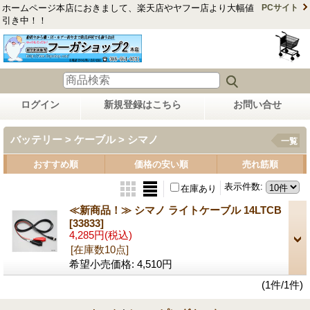
ホームページ本店におきまして、楽天店やヤフー店より大幅値
PCサイト
引き中！！
ログイン
新規登録はこちら
お問い合せ
バッテリー > ケーブル > シマノ
一覧
おすすめ順
価格の安い順
売れ筋順
表示件数
:
在庫あり
≪新商品！≫ シマノ ライトケーブル 14LTCB
[33833]
4,285円
(税込)
[在庫数10点]
希望小売価格
:
4,510円
(1件/1件)