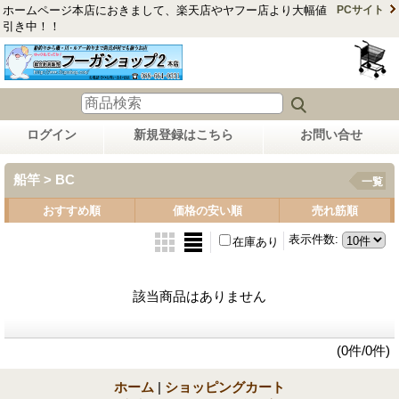
ホームページ本店におきまして、楽天店やヤフー店より大幅値
PCサイト
引き中！！
ログイン
新規登録はこちら
お問い合せ
船竿 > BC
一覧
おすすめ順
価格の安い順
売れ筋順
表示件数
:
在庫あり
該当商品はありません
(0件/0件)
ホーム
|
ショッピングカート