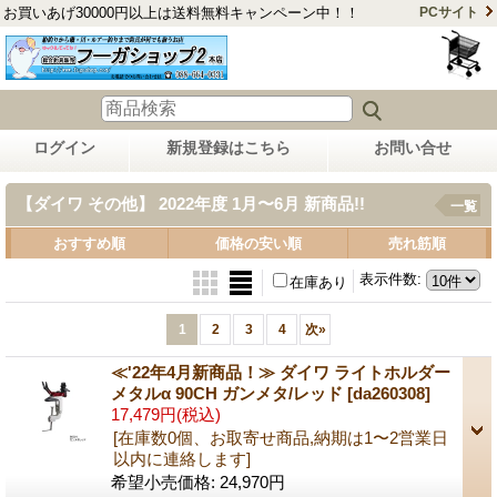
お買いあげ30000円以上は送料無料キャンペーン中！！
PCサイト
ログイン
新規登録はこちら
お問い合せ
【ダイワ その他】 2022年度 1月〜6月 新商品!!
一覧
おすすめ順
価格の安い順
売れ筋順
表示件数
:
在庫あり
1
2
3
4
次
»
≪'22年4月新商品！≫ ダイワ ライトホルダー
メタルα 90CH ガンメタ/レッド
[da260308]
17,479円
(税込)
[在庫数0個、お取寄せ商品,納期は1〜2営業日
以内に連絡します]
希望小売価格
:
24,970円