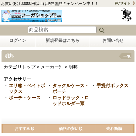
お買いあげ30000円以上は送料無料キャンペーン中！！
PCサイト
ログイン
新規登録はこちら
お問い合せ
明邦
一覧
カテゴリトップ > メーカー別 > 明邦
アクセサリー
・
エサ箱・ベイトボ
・
タックルケース・
・
手提付ボックス
ックス
ポーチ
・
ポーチ・ケース
・
ロッドラック・ロ
ッドホルダー類
おすすめ順
価格の安い順
売れ筋順