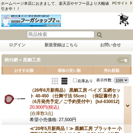
ホームページ本店におきまして、楽天店やヤフー店より大幅値
PCサイト
引き中！！
ログイン
新規登録はこちら
お問い合せ
柄付網 > 黒鯛工房
一覧
おすすめ順
価格の安い順
売れ筋順
表示件数
:
在庫あり
（26年6月新商品） 黒鯛工房 ベイズ 玉網セッ
ト 40-450 （仕舞寸法 55cm） （保証書付き）
（6月発売予定／ご予約受付中）
[kd-630012]
20,900円
(税込)
[在庫数3点]
希望小売価格
:
27,500円
≪'20年5月新商品！≫ 黒鯛工房 ブラッキー 小