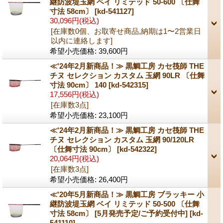
継防波堤玉網 ベイ リミテッド 50-600 〔仕舞
寸法 58cm〕
[kd-541127]
30,096円
(税込)
[在庫数0個、お取寄せ商品,納期は1〜2営業日
以内に連絡します]
希望小売価格
:
39,600円
≪'24年2月新商品！≫ 黒鯛工房 カセ筏師 THE
チヌ セレクション カスタム 玉網 90LR 〔仕舞
寸法 90cm〕 140
[kd-542315]
17,556円
(税込)
[在庫数3点]
希望小売価格
:
23,100円
≪'24年2月新商品！≫ 黒鯛工房 カセ筏師 THE
チヌ セレクション カスタム 玉網 90/120LR
〔仕舞寸法 90cm〕
[kd-542322]
20,064円
(税込)
[在庫数3点]
希望小売価格
:
26,400円
≪'20年5月新商品！≫ 黒鯛工房 ブラッキー 小
継防波堤玉網 ベイ リミテッド 50-500 〔仕舞
寸法 58cm〕 [5月発売予定/ご予約受付中]
[kd-
541110]