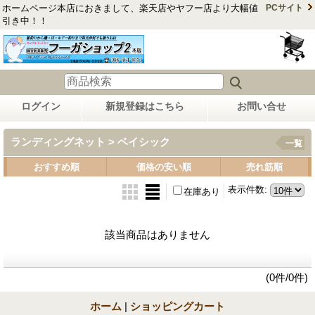
ホームページ本店におきまして、楽天店やヤフー店より大幅値
PCサイト
引き中！！
ログイン
新規登録はこちら
お問い合せ
ランディングネット > ベイシック
一覧
おすすめ順
価格の安い順
売れ筋順
表示件数
:
在庫あり
該当商品はありません
(0件/0件)
ホーム
|
ショッピングカート