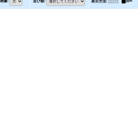
画像
:
並び順
:
表示方法
: