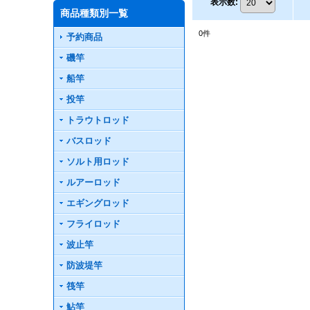
表示数
:
商品種類別一覧
0
件
予約商品
磯竿
船竿
投竿
トラウトロッド
バスロッド
ソルト用ロッド
ルアーロッド
エギングロッド
フライロッド
波止竿
防波堤竿
筏竿
鮎竿