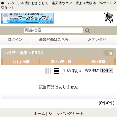
ホームページ本店におきまして、楽天店やヤフー店より大幅値
PCサイト
引き中！！
ログイン
新規登録はこちら
お問い合せ
ヘラ竿・鯉竿 > PROX
一覧
おすすめ順
価格の安い順
売れ筋順
表示件数
:
在庫あり
該当商品はありません
(0件/0件)
ホーム
|
ショッピングカート