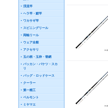
渓流竿
ヘラ竿・鯉竿
ワカサギ竿
スピニングリール
両軸リール
ウェア全般
アクセサリ
玉の柄・玉枠・替網
バッカン・バケツ・スカ
リ
バッグ・ロッドケース
クーラー
第一精工
ベルモント
ミヤマエ