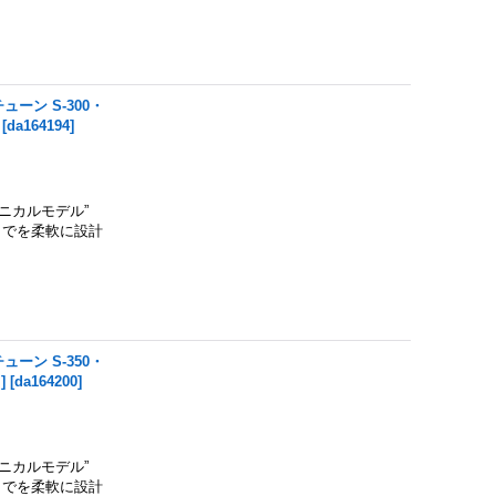
ューン S-300・
[
da164194
]
クニカルモデル”
までを柔軟に設計
ューン S-350・
]
[
da164200
]
クニカルモデル”
までを柔軟に設計