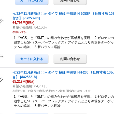
≪'22年11月新商品！≫ ダイワ 極鋭 中深場 H-205SF 〔仕舞寸法 1
付き】
[
da253201
]
64,796円
(税込)
希望小売価格
:
84,150円
在庫わずか
1.『AGS』と『SMT』の組み合わせが高感度を実現。 2.ゼロテン
追求したSF（スーパーフレックス）アイテムとより深場をターゲッ
テムの追加。 3.新バランス理論 …
≪'22年11月新商品！≫ ダイワ 極鋭 中深場 HH-205 〔仕舞寸法 10
き】
[
da253218
]
65,219円
(税込)
希望小売価格
:
84,700円
在庫数0個、お取寄せ商品,納期は1〜2営業日以内に連絡します
1.『AGS』と『SMT』の組み合わせが高感度を実現。 2.ゼロテン
追求したSF（スーパーフレックス）アイテムとより深場をターゲッ
テムの追加。 3.新バランス理論 …