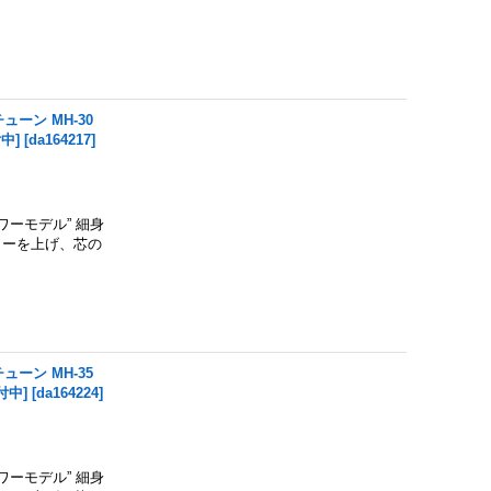
ューン MH-30
中]
[
da164217
]
ワーモデル” 細身
ワーを上げ、芯の
ューン MH-35
付中]
[
da164224
]
ワーモデル” 細身