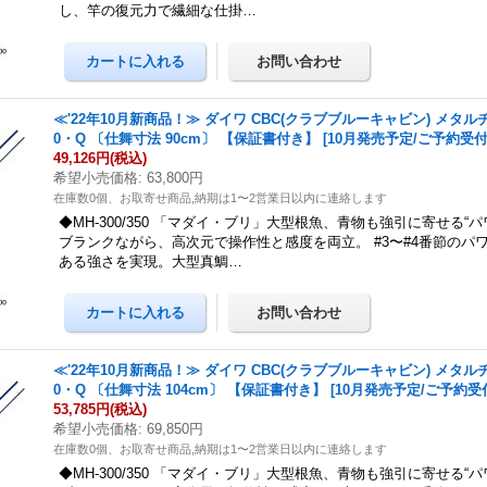
し、竿の復元力で繊細な仕掛…
≪'22年10月新商品！≫ ダイワ CBC(クラブブルーキャビン) メタルチ
0・Q 〔仕舞寸法 90cm〕 【保証書付き】 [10月発売予定/ご予約受付
49,126円
(税込)
希望小売価格
:
63,800円
在庫数0個、お取寄せ商品,納期は1〜2営業日以内に連絡します
◆MH-300/350 「マダイ・ブリ」大型根魚、青物も強引に寄せる“パ
ブランクながら、高次元で操作性と感度を両立。 #3〜#4番節のパ
ある強さを実現。大型真鯛…
≪'22年10月新商品！≫ ダイワ CBC(クラブブルーキャビン) メタルチ
0・Q 〔仕舞寸法 104cm〕 【保証書付き】 [10月発売予定/ご予約受
53,785円
(税込)
希望小売価格
:
69,850円
在庫数0個、お取寄せ商品,納期は1〜2営業日以内に連絡します
◆MH-300/350 「マダイ・ブリ」大型根魚、青物も強引に寄せる“パ