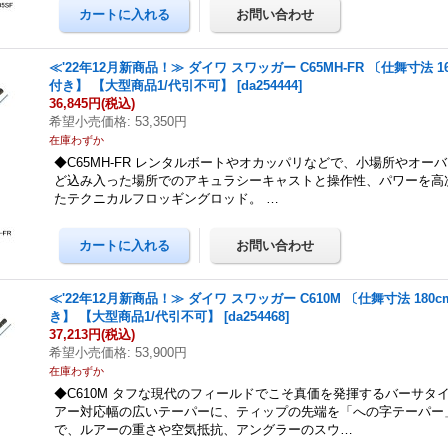
≪'22年12月新商品！≫ ダイワ スワッガー C65MH-FR 〔仕舞寸法 1
付き】 【大型商品1/代引不可】
[
da254444
]
36,845円
(税込)
希望小売価格
:
53,350円
在庫わずか
◆C65MH-FR レンタルボートやオカッパリなどで、小場所やオー
ど込み入った場所でのアキュラシーキャストと操作性、パワーを高
たテクニカルフロッギングロッド。 …
≪'22年12月新商品！≫ ダイワ スワッガー C610M 〔仕舞寸法 180
き】 【大型商品1/代引不可】
[
da254468
]
37,213円
(税込)
希望小売価格
:
53,900円
在庫わずか
◆C610M タフな現代のフィールドでこそ真価を発揮するバーサタ
アー対応幅の広いテーパーに、ティップの先端を「への字テーパー
で、ルアーの重さや空気抵抗、アングラーのスウ…