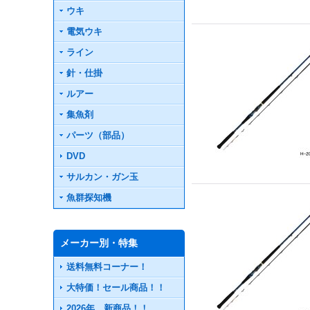
ウキ
電気ウキ
ライン
針・仕掛
ルアー
集魚剤
パーツ（部品）
DVD
サルカン・ガン玉
魚群探知機
メーカー別・特集
送料無料コーナー！
大特価！セール商品！！
2026年 新商品！！