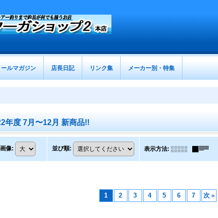
メールマガジン
店長日記
リンク集
メーカー別・特集
2年度 7月〜12月 新商品!!
画像
:
並び順
:
表示方法
:
1
2
3
4
5
6
7
次
»