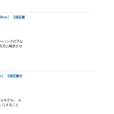
68cm〕 【保証書
バーハングの下な
次元に融合させ
cm〕 【保証書付
イルモデル。 ル
」にすること