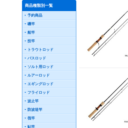
商品種類別一覧
予約商品
磯竿
船竿
投竿
トラウトロッド
バスロッド
ソルト用ロッド
ルアーロッド
エギングロッド
フライロッド
波止竿
防波堤竿
筏竿
鮎竿