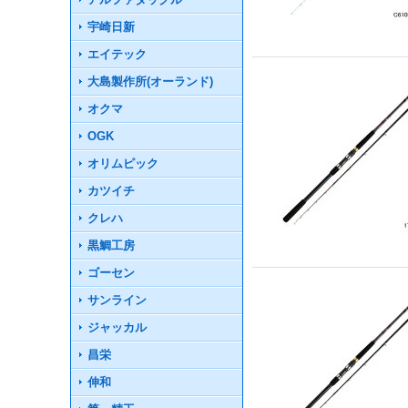
宇崎日新
エイテック
大島製作所(オーランド)
オクマ
OGK
オリムピック
カツイチ
クレハ
黒鯛工房
ゴーセン
サンライン
ジャッカル
昌栄
伸和