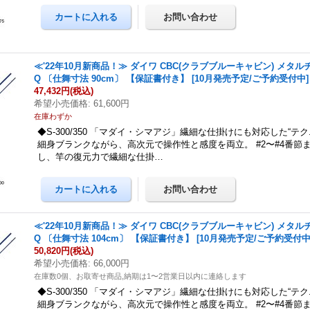
≪'22年10月新商品！≫ ダイワ CBC(クラブブルーキャビン) メタルチ
Q 〔仕舞寸法 90cm〕 【保証書付き】 [10月発売予定/ご予約受付中]
47,432円
(税込)
希望小売価格
:
61,600円
在庫わずか
◆S-300/350 「マダイ・シマアジ」繊細な仕掛けにも対応した“テ
細身ブランクながら、高次元で操作性と感度を両立。 #2〜#4番節
し、竿の復元力で繊細な仕掛…
≪'22年10月新商品！≫ ダイワ CBC(クラブブルーキャビン) メタルチ
Q 〔仕舞寸法 104cm〕 【保証書付き】 [10月発売予定/ご予約受付中
50,820円
(税込)
希望小売価格
:
66,000円
在庫数0個、お取寄せ商品,納期は1〜2営業日以内に連絡します
◆S-300/350 「マダイ・シマアジ」繊細な仕掛けにも対応した“テ
細身ブランクながら、高次元で操作性と感度を両立。 #2〜#4番節