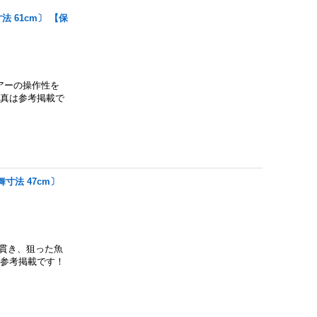
法 61cm〕 【保
ルアーの操作性を
写真は参考掲載で
舞寸法 47cm〕
射貫き、狙った魚
は参考掲載です！