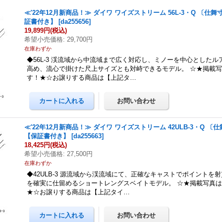
≪'22年12月新商品！≫ ダイワ ワイズストリーム 56L-3・Q 〔仕舞寸
証書付き】
[
da255656
]
19,899円
(税込)
希望小売価格
:
29,700円
在庫わずか
◆56L-3 渓流域から中流域まで広く対応し、ミノーを中心とした
高め、流心で掛けた尺上サイズとも対峙できるモデル。 ☆★掲載
す！★☆お譲りする商品は【上記タ…
≪'22年12月新商品！≫ ダイワ ワイズストリーム 42ULB-3・Q 〔仕
【保証書付き】
[
da255663
]
18,425円
(税込)
希望小売価格
:
27,500円
在庫わずか
◆42ULB-3 源流域から渓流域にて、正確なキャストでポイントを
を確実に仕留めるショートレングスベイトモデル。 ☆★掲載写真
★☆お譲りする商品は【上記タイ…