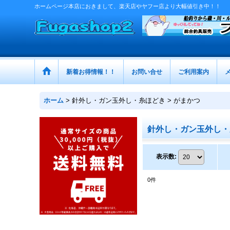
ホームページ本店におきまして、楽天店やヤフー店より大幅値引き中！！
新着お得情報！！
お問い合せ
ご利用案内
ホーム
>
針外し・ガン玉外し・糸ほどき > がまかつ
針外し・ガン玉外し・糸
表示数
:
0
件