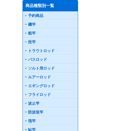
商品種類別一覧
予約商品
磯竿
船竿
投竿
トラウトロッド
バスロッド
ソルト用ロッド
ルアーロッド
エギングロッド
フライロッド
波止竿
防波堤竿
筏竿
鮎竿