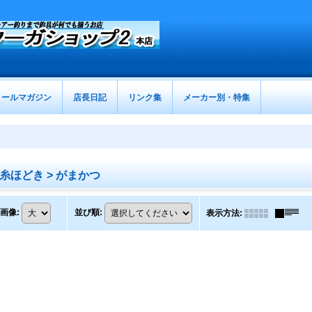
メールマガジン
店長日記
リンク集
メーカー別・特集
ほどき > がまかつ
画像
:
並び順
:
表示方法
: