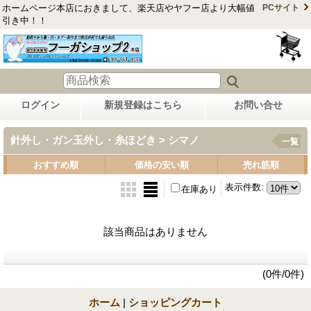
ホームページ本店におきまして、楽天店やヤフー店より大幅値
PCサイト
引き中！！
ログイン
新規登録はこちら
お問い合せ
針外し・ガン玉外し・糸ほどき > シマノ
一覧
おすすめ順
価格の安い順
売れ筋順
表示件数
:
在庫あり
該当商品はありません
(0件/0件)
ホーム
|
ショッピングカート