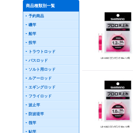
商品種類別一覧
予約商品
磯竿
船竿
投竿
トラウトロッド
バスロッド
ソルト用ロッド
ルアーロッド
エギングロッド
フライロッド
波止竿
防波堤竿
筏竿
鮎竿