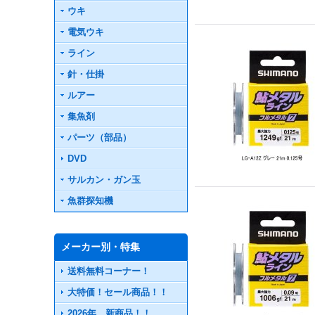
ウキ
電気ウキ
ライン
針・仕掛
ルアー
集魚剤
パーツ（部品）
DVD
サルカン・ガン玉
魚群探知機
メーカー別・特集
送料無料コーナー！
大特価！セール商品！！
2026年 新商品！！