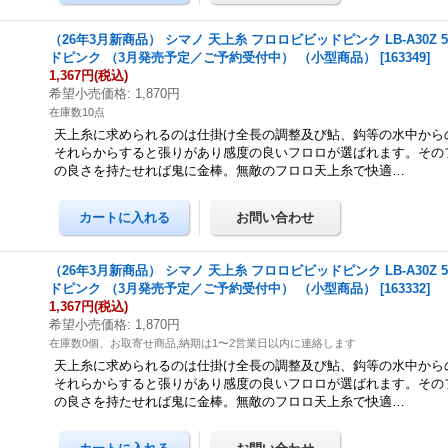
（26年3月新商品） シマノ 天上糸 フロロビビッドピンク LB-A30Z 50
ドピンク （3月発売予定／ご予約受付中） （小型商品）
[
163349
]
1,367円
(税込)
希望小売価格
:
1,870円
在庫数10点
天上糸に求められるのは仕掛け全長の調整及び鮎、鈎等の水中から
それらからすると張りがあり感度の良いフロロが選ばれます。その
の良さを持たせれば鬼に金棒。無敵のフロロ天上糸で快適…
（26年3月新商品） シマノ 天上糸 フロロビビッドピンク LB-A30Z 50
ドピンク （3月発売予定／ご予約受付中） （小型商品）
[
163332
]
1,367円
(税込)
希望小売価格
:
1,870円
在庫数0個、お取寄せ商品,納期は1〜2営業日以内に連絡します
天上糸に求められるのは仕掛け全長の調整及び鮎、鈎等の水中から
それらからすると張りがあり感度の良いフロロが選ばれます。その
の良さを持たせれば鬼に金棒。無敵のフロロ天上糸で快適…