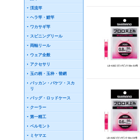
渓流竿
ヘラ竿・鯉竿
ワカサギ竿
スピニングリール
両軸リール
ウェア全般
アクセサリ
玉の柄・玉枠・替網
バッカン・バケツ・スカ
リ
バッグ・ロッドケース
クーラー
第一精工
ベルモント
ミヤマエ