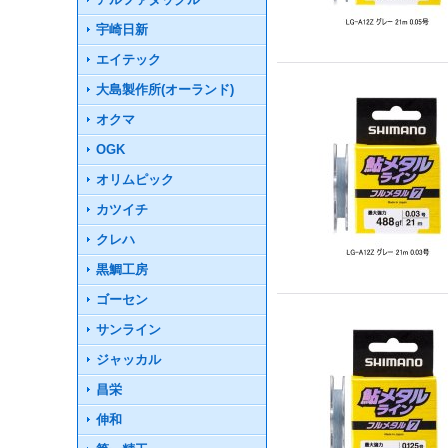
宇崎日新
エイテック
大島製作所(オーランド)
オクマ
OGK
オリムピック
カツイチ
クレハ
黒鯛工房
ゴーセン
サンライン
ジャッカル
昌栄
伸和