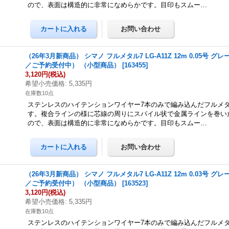
ので、表面は構造的に非常になめらかです。目印もスムー…
（26年3月新商品） シマノ フルメタル7 LG-A11Z 12m 0.05号 グ
／ご予約受付中） （小型商品）
[
163455
]
3,120円
(税込)
希望小売価格
:
5,335円
在庫数10点
ステンレスのハイテンションワイヤー7本のみで編み込んだフルメ
す。複合ラインの様に芯線の周りにスパイル状で金属ラインを巻い
ので、表面は構造的に非常になめらかです。目印もスムー…
（26年3月新商品） シマノ フルメタル7 LG-A11Z 12m 0.03号 グ
／ご予約受付中） （小型商品）
[
163523
]
3,120円
(税込)
希望小売価格
:
5,335円
在庫数10点
ステンレスのハイテンションワイヤー7本のみで編み込んだフルメ