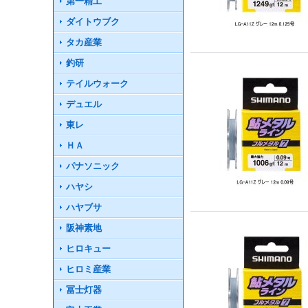
第一精工
ダイトウブク
タカ産業
釣研
テイルウォーク
デュエル
東レ
ＨＡ
パナソニック
ハヤシ
ハヤブサ
阪神素地
ヒロキュー
ヒロミ産業
冨士灯器