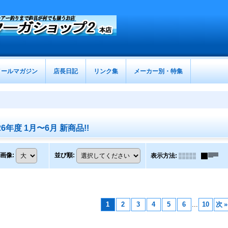
メールマガジン
店長日記
リンク集
メーカー別・特集
6年度 1月〜6月 新商品!!
画像
:
並び順
:
表示方法
:
1
2
3
4
5
6
...
10
次
»