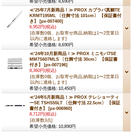
希望小売価格
:
8,690円
≪'25年7月新商品！≫ PROX カブラバ真鯛TE
KRMT195ML 〔仕舞寸法 101cm〕 【保証書付
き】
[px-007400]
6,952円
(税込)
[在庫数0個、お取寄せ商品,納期は1〜2営業日
以内に連絡します]
希望小売価格
:
8,690円
≪'24年10月新商品！≫ PROX ミニモバ7SE
MM7S607MLS 〔仕舞寸法 30cm〕 【保証書
付き】
[px-007196]
8,360円
(税込)
[在庫数0個、お取寄せ商品,納期は1〜2営業日
以内に連絡します]
希望小売価格
:
10,450円
≪'24年5月新商品！≫ PROX テレショーティ
ーSE TSHS55LT 〔仕舞寸法 22.5cm〕 【保証
書付き】
[px-006960]
8,712円
(税込)
[在庫数3点]
希望小売価格
:
10,890円