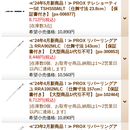
≪'24年5月新商品！≫ PROX テレショーティ
ーSE TSHS55MLT 〔仕舞寸法 23.8cm〕 【保
証書付き】
[px-006977]
8,712円
(税込)
[在庫数3点]
希望小売価格
:
10,890円
≪'24年4月新商品！≫ PROX リバーリングア
ユ RRA902MLC 〔仕舞寸法 143cm〕 【保証
書付き】 【大型商品1/代引不可】
[px-300853]
8,448円
(税込)
[在庫数0個、お取寄せ商品,納期は1〜2営業日
以内に連絡します]
希望小売価格
:
10,560円
≪'24年4月新商品！≫ PROX リバーリングア
ユ RRA1002MLC 〔仕舞寸法 157cm〕 【保証
書付き】 【大型商品1/代引不可】
[px-102464]
8,712円
(税込)
[在庫数0個、お取寄せ商品,納期は1〜2営業日
以内に連絡します]
希望小売価格
:
10,890円
≪'23年2月新商品！≫ PROX リバーリングア