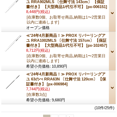
ユ RRA902MLS 〔仕舞寸法 143cm〕 【保証
書付き】 【大型商品1/代引不可】
[px-006151]
8,448円
(税込)
[在庫数0個、お取寄せ商品,納期は1〜2営業日
以内に連絡します]
オープン価格
≪'24年4月新商品！≫ PROX リバーリングア
ユ RRA1002MLS 〔仕舞寸法 157cm〕 【保証
書付き】 【大型商品1/代引不可】
[px-102457]
8,712円
(税込)
[在庫数0個、お取寄せ商品,納期は1〜2営業日
以内に連絡します]
希望小売価格
:
10,890円
≪'24年4月新商品！≫ PROX リバーリングア
ユ 63のべ RRA63N 〔仕舞寸法 120cm〕 【保
証書付き】
[px-006984]
7,744円
(税込)
[在庫数3点]
希望小売価格
:
9,680円
(10件/25件)