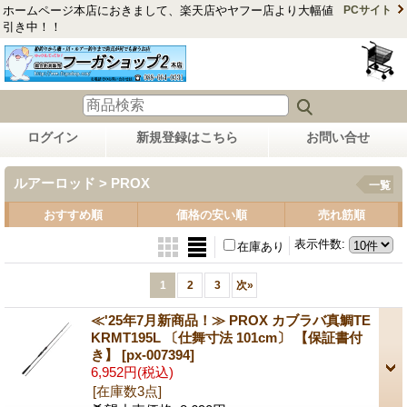
ホームページ本店におきまして、楽天店やヤフー店より大幅値
PCサイト
引き中！！
ログイン
新規登録はこちら
お問い合せ
ルアーロッド > PROX
一覧
おすすめ順
価格の安い順
売れ筋順
表示件数
:
在庫あり
1
2
3
次
»
≪'25年7月新商品！≫ PROX カブラバ真鯛TE
KRMT195L 〔仕舞寸法 101cm〕 【保証書付
き】
[px-007394]
6,952円
(税込)
[在庫数3点]