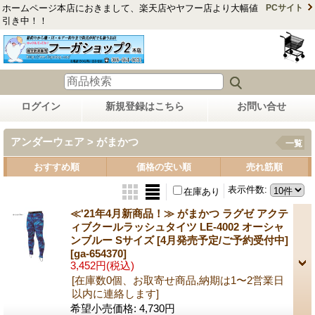
ホームページ本店におきまして、楽天店やヤフー店より大幅値
PCサイト
引き中！！
ログイン
新規登録はこちら
お問い合せ
アンダーウェア > がまかつ
一覧
おすすめ順
価格の安い順
売れ筋順
表示件数
:
在庫あり
≪'21年4月新商品！≫ がまかつ ラグゼ アクテ
ィブクールラッシュタイツ LE-4002 オーシャ
ンブルー Sサイズ [4月発売予定/ご予約受付中]
[ga-654370]
3,452円
(税込)
[在庫数0個、お取寄せ商品,納期は1〜2営業日
以内に連絡します]
希望小売価格
:
4,730円