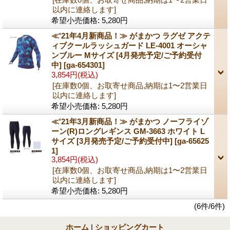
以内に連絡します]
希望小売価格
:
5,280円
≪'21年4月新商品！≫ がまかつ ラグゼ アクテ
ィブクールラッシュガード LE-4001 オーシャ
ンブルー Mサイズ [4月発売予定/ご予約受付
中]
[ga-654301]
3,854円
(税込)
[在庫数0個、お取寄せ商品,納期は1〜2営業日
以内に連絡します]
希望小売価格
:
5,280円
≪'21年3月新商品！≫ がまかつ ノーフライゾ
ーン(R)ロングレギンス GM-3663 ホワイト L
サイズ [3月発売予定/ご予約受付中]
[ga-65625
1]
3,854円
(税込)
[在庫数0個、お取寄せ商品,納期は1〜2営業日
以内に連絡します]
希望小売価格
:
5,280円
(6件/6件)
ホーム
|
ショッピングカート