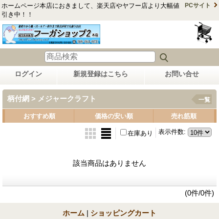
ホームページ本店におきまして、楽天店やヤフー店より大幅値
PCサイト
引き中！！
ログイン
新規登録はこちら
お問い合せ
柄付網 > メジャークラフト
一覧
おすすめ順
価格の安い順
売れ筋順
表示件数
:
在庫あり
該当商品はありません
(0件/0件)
ホーム
|
ショッピングカート