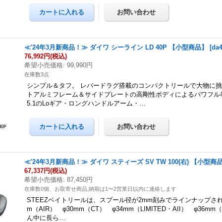
≪'24年3月新商品！≫ ダイワ シーライン LD 40P 【小型商品】
[
da
76,992円
(税込)
希望小売価格
:
99,990円
在庫数3点
シンプル＆タフ。 レバードラグ搭載のコンパクトリールで大物に挑
トアルミフレーム＆サイドプレートの高剛性ボディによるパワフル
5.1のLoギア・ロングハンドルアーム・…
≪'24年3月新商品！≫ ダイワ スティーズ SV TW 100(右) 【小型商
67,337円
(税込)
希望小売価格
:
87,450円
在庫数0個、お取寄せ商品,納期は1〜2営業日以内に連絡します
STEEZベイトリールは、スプール径が2mm刻みでラインナップされて
m（AIR） φ30mm（CT） φ34mm（LIMITED・AII） φ36mm
ん中に長ら…