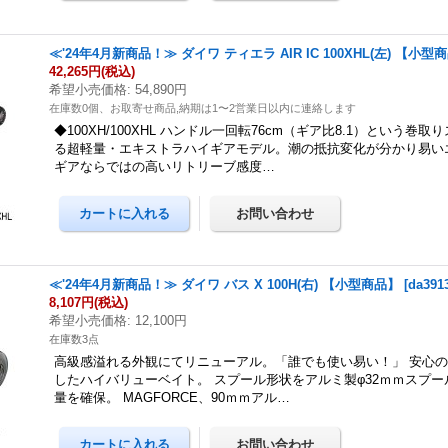
≪'24年4月新商品！≫ ダイワ ティエラ AIR IC 100XHL(左) 【小型
42,265円
(税込)
希望小売価格
:
54,890円
在庫数0個、お取寄せ商品,納期は1〜2営業日以内に連絡します
◆100XH/100XHL ハンドル一回転76cm（ギア比8.1）という巻
る超軽量・エキストラハイギアモデル。潮の抵抗変化が分かり易い
ギアならではの高いリトリーブ感度…
≪'24年4月新商品！≫ ダイワ バス X 100H(右) 【小型商品】
[
da391
8,107円
(税込)
希望小売価格
:
12,100円
在庫数3点
高級感溢れる外観にてリニューアル。「誰でも使い易い！」 安心
したハイバリューベイト。 スプール形状をアルミ製φ32ｍｍスプ
量を確保。 MAGFORCE、90ｍｍアル…