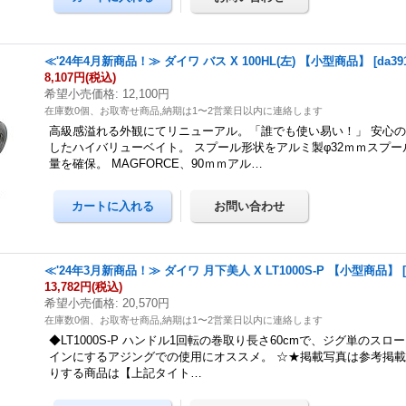
≪'24年4月新商品！≫ ダイワ バス X 100HL(左) 【小型商品】
[
da39
8,107円
(税込)
希望小売価格
:
12,100円
在庫数0個、お取寄せ商品,納期は1〜2営業日以内に連絡します
高級感溢れる外観にてリニューアル。「誰でも使い易い！」 安心
したハイバリューベイト。 スプール形状をアルミ製φ32ｍｍスプ
量を確保。 MAGFORCE、90ｍｍアル…
≪'24年3月新商品！≫ ダイワ 月下美人 X LT1000S-P 【小型商品】
13,782円
(税込)
希望小売価格
:
20,570円
在庫数0個、お取寄せ商品,納期は1〜2営業日以内に連絡します
◆LT1000S-P ハンドル1回転の巻取り長さ60cmで、ジグ単のス
インにするアジングでの使用にオススメ。 ☆★掲載写真は参考掲
りする商品は【上記タイト…