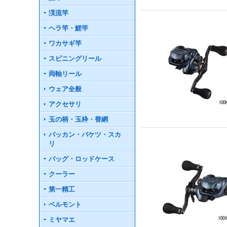
渓流竿
ヘラ竿・鯉竿
ワカサギ竿
スピニングリール
両軸リール
ウェア全般
アクセサリ
玉の柄・玉枠・替網
バッカン・バケツ・スカ
リ
バッグ・ロッドケース
クーラー
第一精工
ベルモント
ミヤマエ