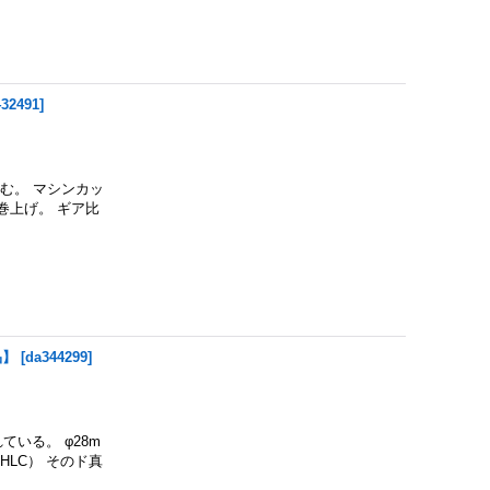
432491
]
む。 マシンカッ
巻上げ。 ギア比
品】
[
da344299
]
いる。 φ28m
（HLC） そのド真