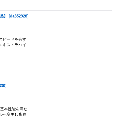
商品】
[
da352928
]
取りスピードを有す
エキストラハイ
330
]
の基本性能を満た
ールへ変更し糸巻