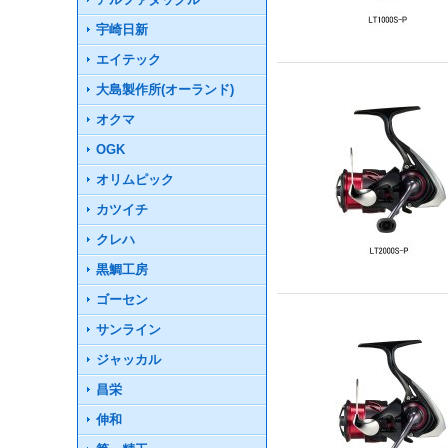
宇崎日新
エイテック
大島製作所(オーランド)
オクマ
OGK
オリムピック
カツイチ
クレハ
黒鯛工房
ゴーセン
サンライン
ジャッカル
昌栄
伸和