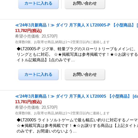
≪'24年3月新商品！≫ ダイワ 月下美人 X LT2000S-P 【小型商品】
13,782円
(税込)
希望小売価格
:
20,570円
在庫数0個、お取寄せ商品,納期は1〜2営業日以内に連絡します
◆LT2000S-P ジグ単、軽量プラグのスローリトリーブをメインに
リングともに対応。 ☆★掲載写真は参考掲載です！★☆お譲りす
イトル記載商品】1点のみです…
≪'24年3月新商品！≫ ダイワ 月下美人 X LT2000S 【小型商品】
[
d
13,781円
(税込)
希望小売価格
:
20,570円
在庫数0個、お取寄せ商品,納期は1〜2営業日以内に連絡します
◆LT2000S ライトソルトゲームで最も幅広い釣りに対応するノー
☆★掲載写真は参考掲載です！★☆お譲りする商品は【上記タイト
のみです。お間違いのないよう…