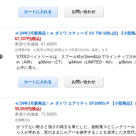
≪'24年3月新商品！≫ ダイワ スティーズ SV TW 100L(左) 【小型
67,337円
(税込)
希望小売価格
:
87,450円
在庫数0個、お取寄せ商品,納期は1〜2営業日以内に連絡します
STEEZベイトリールは、スプール径が2mm刻みでラインナップされて
m（AIR） φ30mm（CT） φ34mm（LIMITED・AII） φ36mm
ん中に長ら…
≪'24年3月新商品！≫ ダイワ エアリティ SF1000S-P 【小型商品】
55,055円
(税込)
希望小売価格
:
71,500円
在庫数3点
かつてない軽さと強さの両立を果たした、超軽量スピニングリール「AI
り人が求める、意のままにルアーを操作することを追求した次世代