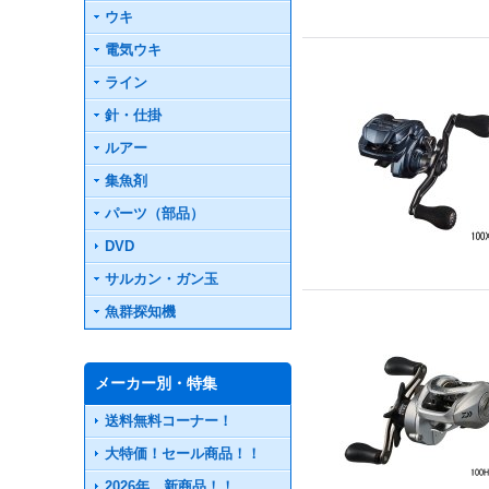
ウキ
電気ウキ
ライン
針・仕掛
ルアー
集魚剤
パーツ（部品）
DVD
サルカン・ガン玉
魚群探知機
メーカー別・特集
送料無料コーナー！
大特価！セール商品！！
2026年 新商品！！