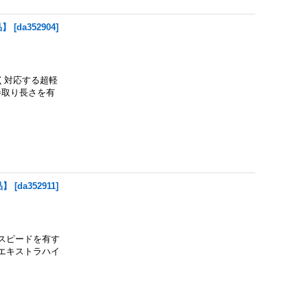
品】
[
da352904
]
広く対応する超軽
巻取り長さを有
品】
[
da352911
]
取りスピードを有す
エキストラハイ