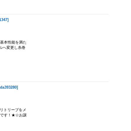
1347
]
の基本性能を満た
ールへ変更し糸巻
[
da393280
]
ローリトリーブをメ
載です！★☆お譲