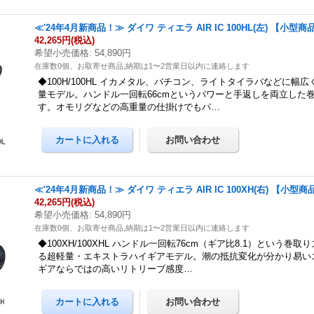
≪'24年4月新商品！≫ ダイワ ティエラ AIR IC 100HL(左) 【小型商
42,265円
(税込)
希望小売価格
:
54,890円
在庫数0個、お取寄せ商品,納期は1〜2営業日以内に連絡します
◆100H/100HL イカメタル、バチコン、ライトタイラバなどに幅
量モデル。ハンドル一回転66cmというパワーと手返しを両立した
す。オモリグなどの高重量の仕掛けでもパ…
≪'24年4月新商品！≫ ダイワ ティエラ AIR IC 100XH(右) 【小型商
42,265円
(税込)
希望小売価格
:
54,890円
在庫数0個、お取寄せ商品,納期は1〜2営業日以内に連絡します
◆100XH/100XHL ハンドル一回転76cm（ギア比8.1）という巻
る超軽量・エキストラハイギアモデル。潮の抵抗変化が分かり易い
ギアならではの高いリトリーブ感度…