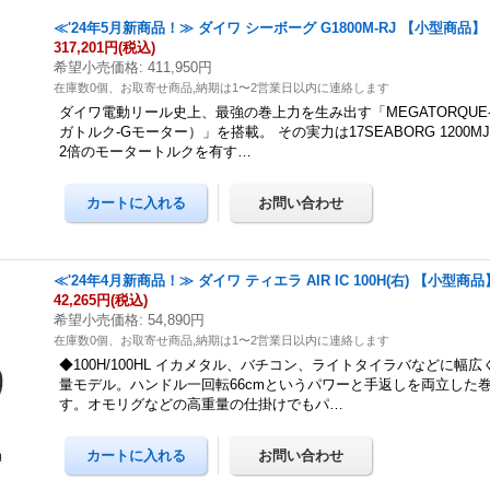
≪'24年5月新商品！≫ ダイワ シーボーグ G1800M-RJ 【小型商品】
317,201円
(税込)
希望小売価格
:
411,950円
在庫数0個、お取寄せ商品,納期は1〜2営業日以内に連絡します
ダイワ電動リール史上、最強の巻上力を生み出す「MEGATORQUE
ガトルク-Gモーター）」を搭載。 その実力は17SEABORG 1200
2倍のモータートルクを有す…
≪'24年4月新商品！≫ ダイワ ティエラ AIR IC 100H(右) 【小型商品
42,265円
(税込)
希望小売価格
:
54,890円
在庫数0個、お取寄せ商品,納期は1〜2営業日以内に連絡します
◆100H/100HL イカメタル、バチコン、ライトタイラバなどに幅
量モデル。ハンドル一回転66cmというパワーと手返しを両立した
す。オモリグなどの高重量の仕掛けでもパ…