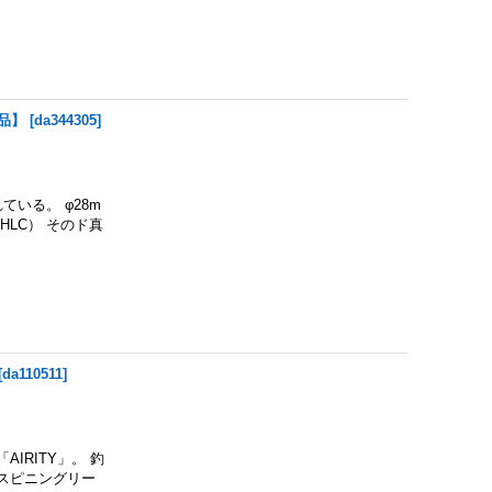
商品】
[
da344305
]
いる。 φ28m
（HLC） そのド真
[
da110511
]
RITY」。 釣
スピニングリー