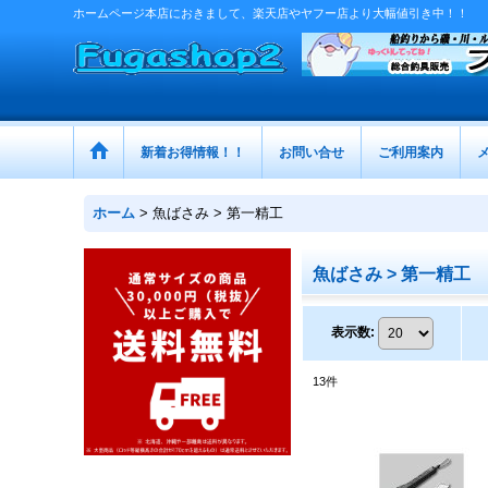
ホームページ本店におきまして、楽天店やヤフー店より大幅値引き中！！
新着お得情報！！
お問い合せ
ご利用案内
ホーム
>
魚ばさみ > 第一精工
魚ばさみ > 第一精工
表示数
:
13
件