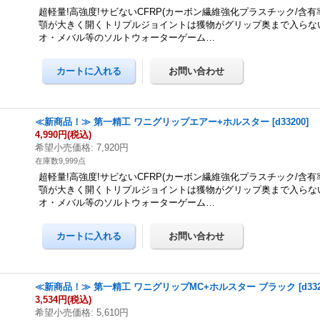
超軽量!高強度!サビないCFRP(カーボン繊維強化プラスチック/含有率2
顎が大きく開くトリプルジョイントは獲物がグリップ奥まで入らな
オ・メバル等のソルトウォーターゲーム…
≪新商品！≫ 第一精工 ワニグリップエアー+ホルスター
[
d33200
]
4,990円
(税込)
希望小売価格
:
7,920円
在庫数9,999点
超軽量!高強度!サビないCFRP(カーボン繊維強化プラスチック/含有率2
顎が大きく開くトリプルジョイントは獲物がグリップ奥まで入らな
オ・メバル等のソルトウォーターゲーム…
≪新商品！≫ 第一精工 ワニグリップMC+ホルスター ブラック
[
d33
3,534円
(税込)
希望小売価格
:
5,610円