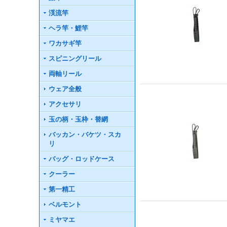
渓流竿
ヘラ竿・鯉竿
ワカサギ竿
スピニングリール
両軸リール
ウェア全般
アクセサリ
玉の柄・玉枠・替網
バッカン・バケツ・スカ
リ
バッグ・ロッドケース
クーラー
第一精工
ベルモント
ミヤマエ