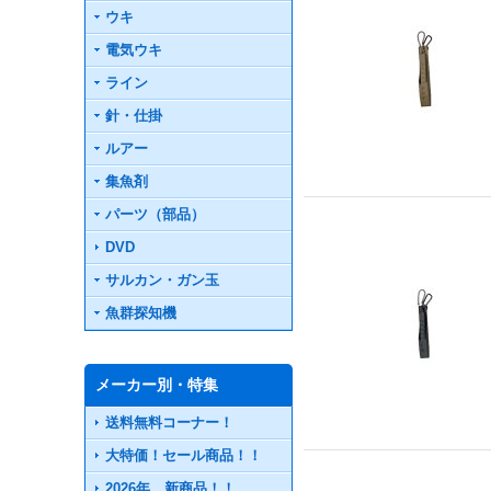
ウキ
電気ウキ
ライン
針・仕掛
ルアー
集魚剤
パーツ（部品）
DVD
サルカン・ガン玉
魚群探知機
メーカー別・特集
送料無料コーナー！
大特価！セール商品！！
2026年 新商品！！