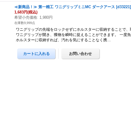
≪新商品！≫ 第一精工 ワニグリップミニMC ダークアース
[
d33221
1,683円
(税込)
希望小売価格
:
1,980円
在庫数9,999点
ワニグリップの先端をロックせずにホルスターに収納することで、
ワニグリップが開き、獲物を瞬時に捉えることができます。 一度
ホルスターに収納すれば、汚れを気にすることなく携…