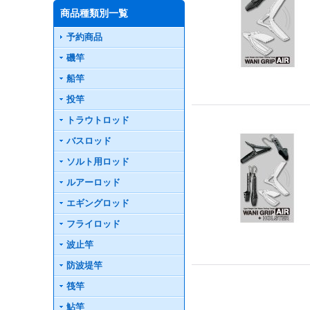
商品種類別一覧
予約商品
磯竿
船竿
投竿
トラウトロッド
バスロッド
ソルト用ロッド
ルアーロッド
エギングロッド
フライロッド
波止竿
防波堤竿
筏竿
鮎竿