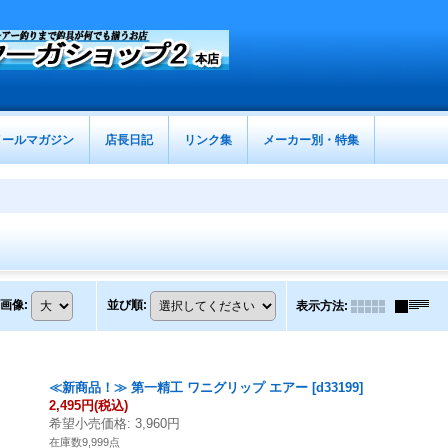
メールマガジン
店長日記
リンク集
メーカー別・特集
画像
:
並び順
:
表示方法
:
≪新商品！≫ 第一精工 ワニグリップ エアー
[
d33199
]
2,495円
(税込)
希望小売価格
:
3,960円
在庫数9,999点