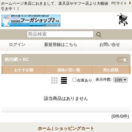
ホームページ本店におきまして、楽天店やヤフー店より大幅値
PCサイト
引き中！！
ログイン
新規登録はこちら
お問い合せ
柄付網 > BC
一覧
おすすめ順
価格の安い順
売れ筋順
表示件数
:
在庫あり
該当商品はありません
(0件/0件)
ホーム
|
ショッピングカート