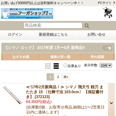
お買いあげ30000円以上は送料無料キャンペーン中！！
PCサイト
ログイン
新規登録はこちら
お問い合せ
【シマノ ロッド】 2017年度 1月〜6月 新商品!!
一覧
おすすめ順
価格の安い順
売れ筋順
表示件数
:
在庫あり
1
2
次
»
≪'17年2月新商品！≫ シマノ 飛天弓 頼刃 ま
たたき 15 〔仕舞寸法 103.0cm〕 【保証書付
き】
[372123]
64,350円
(税込)
[在庫数0個、お取寄せ商品,納期は1〜2営業日
以内に連絡します]