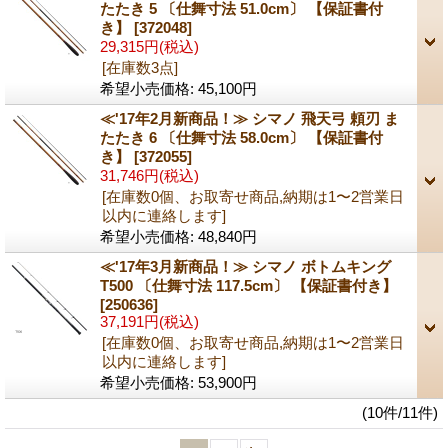
たたき 5 〔仕舞寸法 51.0cm〕 【保証書付
き】
[372048]
29,315円
(税込)
[在庫数3点]
希望小売価格
:
45,100円
≪'17年2月新商品！≫ シマノ 飛天弓 頼刃 ま
たたき 6 〔仕舞寸法 58.0cm〕 【保証書付
き】
[372055]
31,746円
(税込)
[在庫数0個、お取寄せ商品,納期は1〜2営業日
以内に連絡します]
希望小売価格
:
48,840円
≪'17年3月新商品！≫ シマノ ボトムキング
T500 〔仕舞寸法 117.5cm〕 【保証書付き】
[250636]
37,191円
(税込)
[在庫数0個、お取寄せ商品,納期は1〜2営業日
以内に連絡します]
希望小売価格
:
53,900円
(10件/11件)