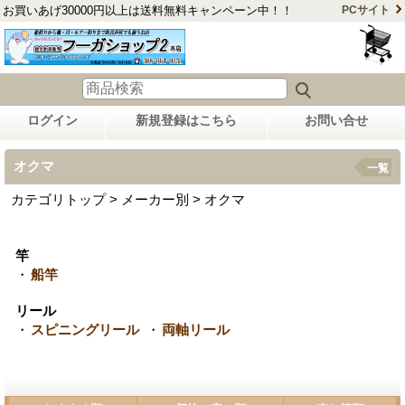
お買いあげ30000円以上は送料無料キャンペーン中！！
PCサイト
ログイン
新規登録はこちら
お問い合せ
オクマ
一覧
カテゴリトップ > メーカー別 > オクマ
竿
・
船竿
リール
・
スピニングリール
・
両軸リール