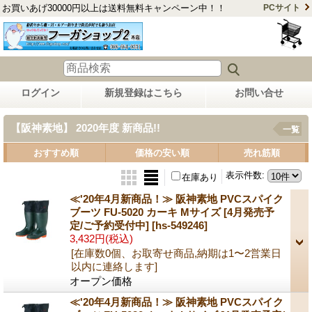
お買いあげ30000円以上は送料無料キャンペーン中！！
PCサイト
ログイン
新規登録はこちら
お問い合せ
【阪神素地】 2020年度 新商品!!
一覧
おすすめ順
価格の安い順
売れ筋順
表示件数
:
在庫あり
≪'20年4月新商品！≫ 阪神素地 PVCスパイク
ブーツ FU-5020 カーキ Mサイズ [4月発売予
定/ご予約受付中]
[hs-549246]
3,432円
(税込)
[在庫数0個、お取寄せ商品,納期は1〜2営業日
以内に連絡します]
オープン価格
≪'20年4月新商品！≫ 阪神素地 PVCスパイク