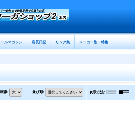
メールマガジン
店長日記
リンク集
メーカー別・特集
画像
:
並び順
:
表示方法
: