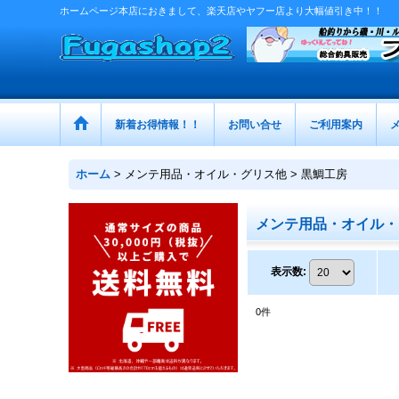
ホームページ本店におきまして、楽天店やヤフー店より大幅値引き中！！
新着お得情報！！
お問い合せ
ご利用案内
ホーム
>
メンテ用品・オイル・グリス他 > 黒鯛工房
メンテ用品・オイル・グ
表示数
:
0
件