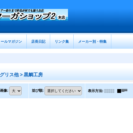
メールマガジン
店長日記
リンク集
メーカー別・特集
リス他 > 黒鯛工房
画像
:
並び順
:
表示方法
: