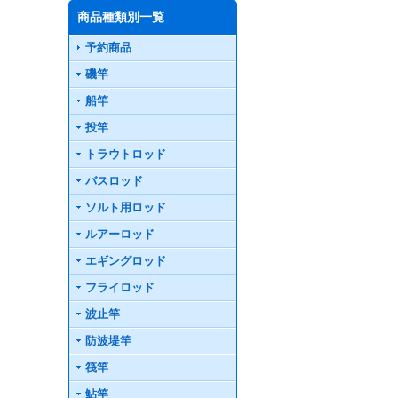
商品種類別一覧
予約商品
磯竿
船竿
投竿
トラウトロッド
バスロッド
ソルト用ロッド
ルアーロッド
エギングロッド
フライロッド
波止竿
防波堤竿
筏竿
鮎竿