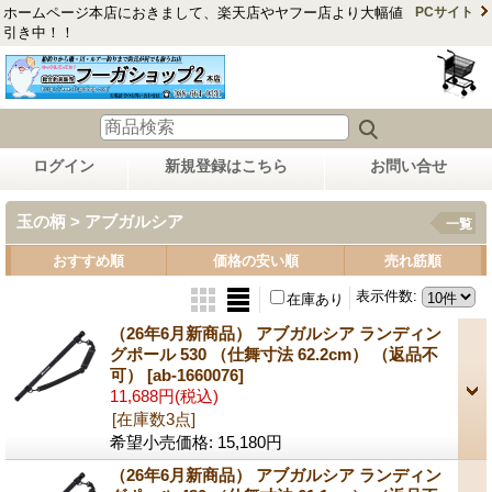
ホームページ本店におきまして、楽天店やヤフー店より大幅値
PCサイト
引き中！！
ログイン
新規登録はこちら
お問い合せ
玉の柄 > アブガルシア
一覧
おすすめ順
価格の安い順
売れ筋順
表示件数
:
在庫あり
（26年6月新商品） アブガルシア ランディン
グポール 530 （仕舞寸法 62.2cm） （返品不
可）
[ab-1660076]
11,688円
(税込)
[在庫数3点]
希望小売価格
:
15,180円
（26年6月新商品） アブガルシア ランディン