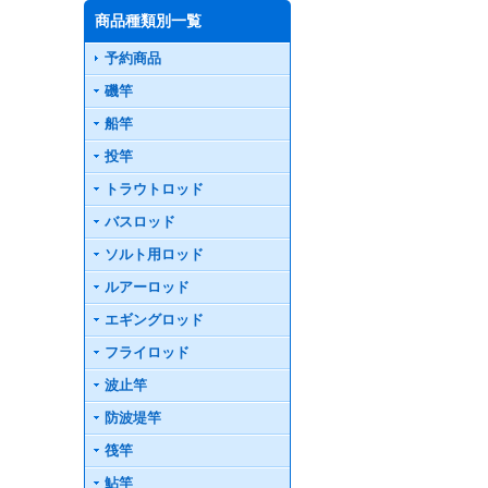
商品種類別一覧
予約商品
磯竿
船竿
投竿
トラウトロッド
バスロッド
ソルト用ロッド
ルアーロッド
エギングロッド
フライロッド
波止竿
防波堤竿
筏竿
鮎竿