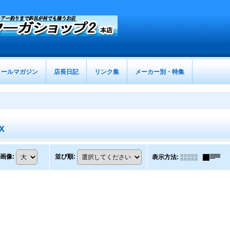
メールマガジン
店長日記
リンク集
メーカー別・特集
X
画像
:
並び順
:
表示方法
: