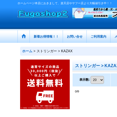
ホームページ本店におきまして、楽天店やヤフー店より大幅値引き中！！
新着お得情報！！
お問い合せ
ご利用案内
ホーム
>
ストリンガー > KAZAX
ストリンガー > KAZA
表示数
:
0
件