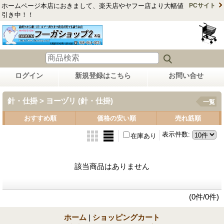
ホームページ本店におきまして、楽天店やヤフー店より大幅値
PCサイト
引き中！！
ログイン
新規登録はこちら
お問い合せ
針・仕掛 > ヨーヅリ (針・仕掛)
一覧
おすすめ順
価格の安い順
売れ筋順
表示件数
:
在庫あり
該当商品はありません
(0件/0件)
ホーム
|
ショッピングカート