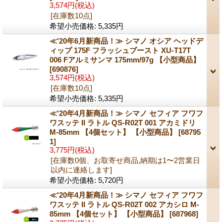
3,574円
(税込)
[在庫数10点]
希望小売価格
:
5,335円
≪'20年6月新商品！≫ シマノ オシア ヘッドデ
ィップ 175F フラッシュブースト XU-T17T
006 Fアルミサンマ 175mm/97g 【小型商品】
[690876]
3,574円
(税込)
[在庫数10点]
希望小売価格
:
5,335円
≪'20年4月新商品！≫ シマノ セフィア フワフ
ワスッテ II ラトル QS-R02T 001 アカミドリ
M-85mm 【4個セット】 【小型商品】
[68795
1]
3,775円
(税込)
[在庫数0個、お取寄せ商品,納期は1〜2営業日
以内に連絡します]
希望小売価格
:
5,720円
≪'20年4月新商品！≫ シマノ セフィア フワフ
ワスッテ II ラトル QS-R02T 002 アカシロ M-
85mm 【4個セット】 【小型商品】
[687968]