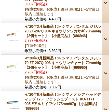
3,007円
(税込)
[在庫数0個、お取寄せ商品,納期は1〜2営業日
以内に連絡します]
希望小売価格
:
4,488円
≪'20年3月新商品！≫ シマノ バンタム ジジル
70 ZT-207Q 004 キョウリンワカサギ 70mm/4g
【2個セット】 【小型商品】
[696946]
2,787円
(税込)
[在庫数10点]
希望小売価格
:
3,982円
≪'20年3月新商品！≫ シマノ バンタム ジジル
70 ZT-207Q 006 キョウリンチャート 70mm/4g
【2個セット】 【小型商品】
[696960]
2,787円
(税込)
[在庫数0個、お取寄せ商品,納期は1〜2営業日
以内に連絡します]
希望小売価格
:
3,982円
≪'20年6月新商品！≫ シマノ オシア ヘッドデ
ィップ 175F フラッシュブースト XU-T17T
005 Fアルミイワシ 175mm/97g 【小型商品】
[689986]