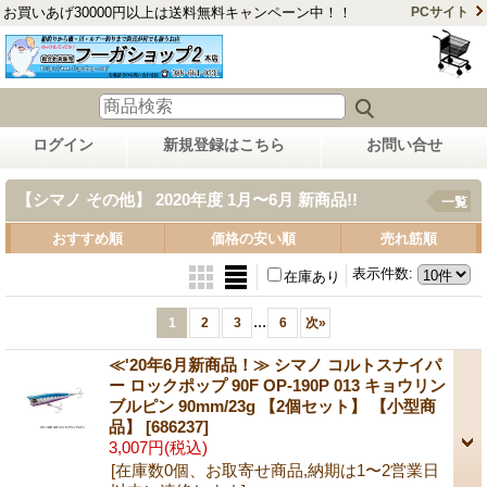
お買いあげ30000円以上は送料無料キャンペーン中！！
PCサイト
ログイン
新規登録はこちら
お問い合せ
【シマノ その他】 2020年度 1月〜6月 新商品!!
一覧
おすすめ順
価格の安い順
売れ筋順
表示件数
:
在庫あり
...
1
2
3
6
次
»
≪'20年6月新商品！≫ シマノ コルトスナイパ
ー ロックポップ 90F OP-190P 013 キョウリン
ブルピン 90mm/23g 【2個セット】 【小型商
品】
[686237]
3,007円
(税込)
[在庫数0個、お取寄せ商品,納期は1〜2営業日