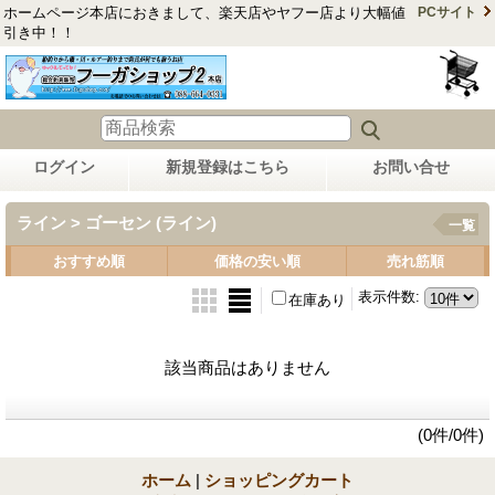
ホームページ本店におきまして、楽天店やヤフー店より大幅値
PCサイト
引き中！！
ログイン
新規登録はこちら
お問い合せ
ライン > ゴーセン (ライン)
一覧
おすすめ順
価格の安い順
売れ筋順
表示件数
:
在庫あり
該当商品はありません
(0件/0件)
ホーム
|
ショッピングカート