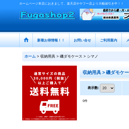
ホームページ本店におきまして、楽天店やヤフー店より大幅値引き中！！
新着お得情報！！
お問い合せ
ご利用案内
ホーム
>
収納用具 > 磯ダモケース > シマノ
収納用具 > 磯ダモケー
表示数
:
0
件