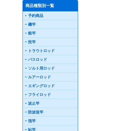
商品種類別一覧
予約商品
磯竿
船竿
投竿
トラウトロッド
バスロッド
ソルト用ロッド
ルアーロッド
エギングロッド
フライロッド
波止竿
防波堤竿
筏竿
鮎竿