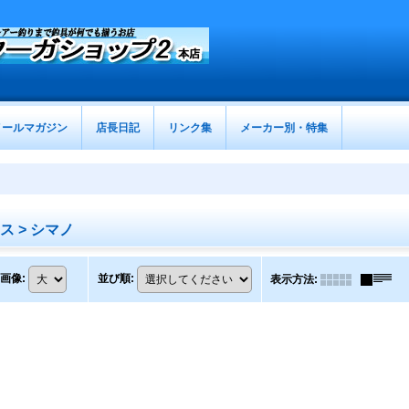
メールマガジン
店長日記
リンク集
メーカー別・特集
ス > シマノ
画像
:
並び順
:
表示方法
: