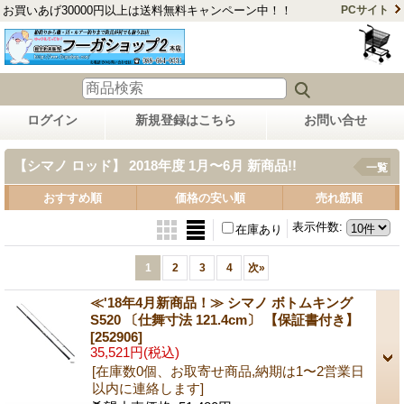
お買いあげ30000円以上は送料無料キャンペーン中！！
PCサイト
ログイン
新規登録はこちら
お問い合せ
【シマノ ロッド】 2018年度 1月〜6月 新商品!!
一覧
おすすめ順
価格の安い順
売れ筋順
表示件数
:
在庫あり
1
2
3
4
次
»
≪'18年4月新商品！≫ シマノ ボトムキング
S520 〔仕舞寸法 121.4cm〕 【保証書付き】
[252906]
35,521円
(税込)
[在庫数0個、お取寄せ商品,納期は1〜2営業日
以内に連絡します]