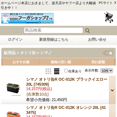
ホームページ本店におきまして、楽天店やヤフー店より大幅値
PCサイト
引き中！！
ログイン
新規登録はこちら
お問い合せ
鮎用品 > オトリ缶 > シマノ
一覧
おすすめ順
価格の安い順
売れ筋順
表示件数
:
在庫あり
シマノ オトリ缶R OC-012K ブラックイエロー
20L
[745309]
14,157円
(税込)
[在庫数10点]
希望小売価格
:
21,450円
シマノ オトリ缶R OC-012K オレンジ 20L
[41
3475]
14,157円
(税込)