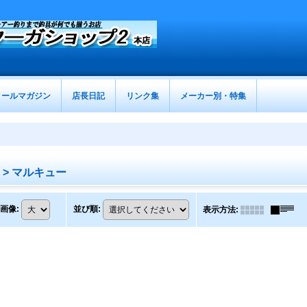
メールマガジン
店長日記
リンク集
メーカー別・特集
 > マルキュー
画像
:
並び順
:
表示方法
: