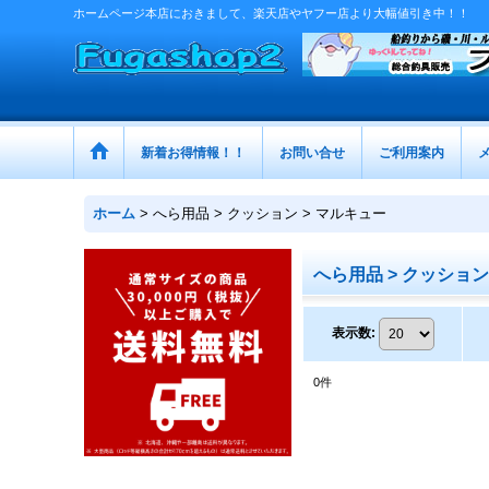
ホームページ本店におきまして、楽天店やヤフー店より大幅値引き中！！
新着お得情報！！
お問い合せ
ご利用案内
ホーム
>
へら用品 > クッション > マルキュー
へら用品 > クッション
表示数
:
0
件