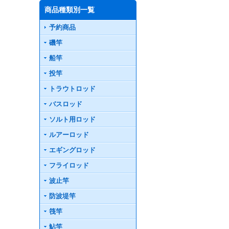
商品種類別一覧
予約商品
磯竿
船竿
投竿
トラウトロッド
バスロッド
ソルト用ロッド
ルアーロッド
エギングロッド
フライロッド
波止竿
防波堤竿
筏竿
鮎竿