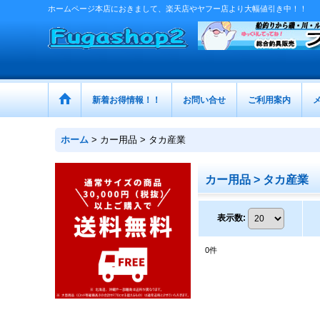
ホームページ本店におきまして、楽天店やヤフー店より大幅値引き中！！
新着お得情報！！
お問い合せ
ご利用案内
ホーム
>
カー用品 > タカ産業
カー用品 > タカ産業
表示数
:
0
件