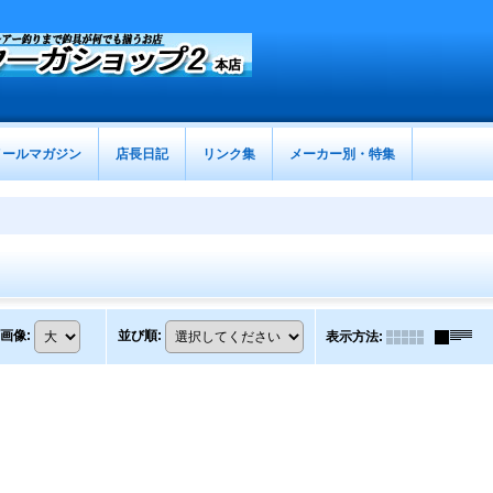
メールマガジン
店長日記
リンク集
メーカー別・特集
画像
:
並び順
:
表示方法
: