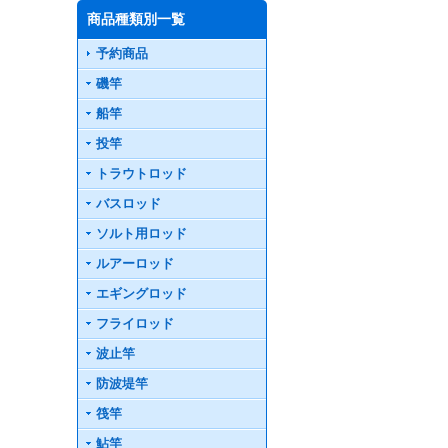
商品種類別一覧
予約商品
磯竿
船竿
投竿
トラウトロッド
バスロッド
ソルト用ロッド
ルアーロッド
エギングロッド
フライロッド
波止竿
防波堤竿
筏竿
鮎竿