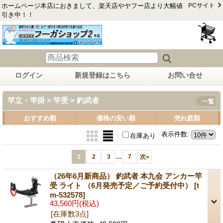
ホームページ本店におきまして、楽天店やヤフー店より大幅値
PCサイト
引き中！！
ログイン
新規登録はこちら
お問い合せ
竿立・竿掛 > 竿受 > 釣武者
一覧
おすすめ順
価格の安い順
売れ筋順
表示件数
:
在庫あり
...
1
2
3
7
次
»
（26年6月新商品） 釣武者 本九会 アンカー竿
受 ライト （6月発売予定／ご予約受付中）
[t
m-532578]
43,560円
(税込)
[在庫数3点]