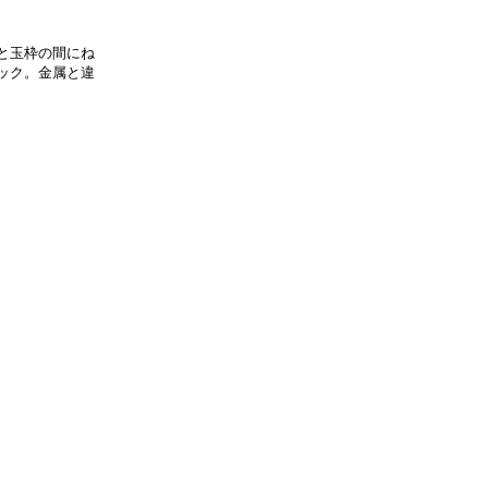
と玉枠の間にね
ック。金属と違