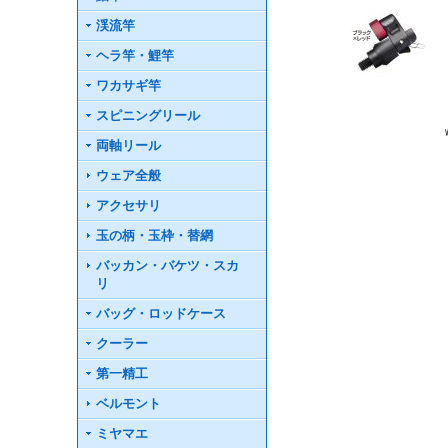
渓流竿
ヘラ竿・鯉竿
ワカサギ竿
スピニングリール
両軸リール
ウェア全般
アクセサリ
玉の柄・玉枠・替網
バッカン・バケツ・スカ
リ
バッグ・ロッドケース
クーラー
第一精工
ベルモント
ミヤマエ