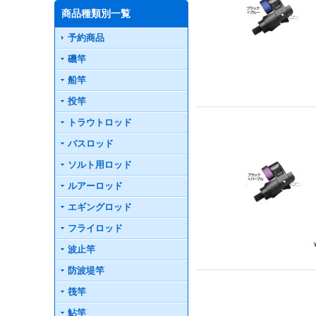
商品種類別一覧
予約商品
磯竿
船竿
投竿
トラウトロッド
バスロッド
ソルト用ロッド
ルアーロッド
エギングロッド
フライロッド
波止竿
防波堤竿
筏竿
鮎竿