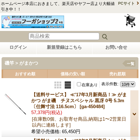
ホームページ本店におきまして、楽天店やヤフー店より大幅値
PCサイト
引き中！！
ログイン
新規登録はこちら
お問い合せ
磯竿 > がまかつ
一覧
おすすめ順
価格の安い順
売れ筋順
表示件数
:
在庫あり
【送料サービス】 ≪'17年3月新商品！≫ がま
かつ がま磯 チヌスペシャル 黒冴 0号 5.3m
〔仕舞寸法 116.5cm〕
[ga-450484]
57,378円
(税込)
[在庫数0個、お取寄せ商品,納期は1〜2営業日
以内に連絡します]
希望小売価格
:
65,450円