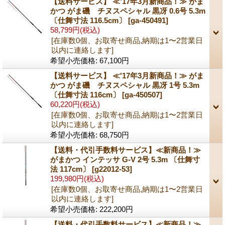
【送料サービス】 ≪'17年3月新商品！≫ がま
かつ がま磯 チヌスペシャル 黒冴 0.6号 5.3m
〔仕舞寸法 116.5cm〕
[ga-450491]
58,799円
(税込)
[在庫数0個、お取寄せ商品,納期は1〜2営業日
以内に連絡します]
希望小売価格
:
67,100円
【送料サービス】 ≪'17年3月新商品！≫ がま
かつ がま磯 チヌスペシャル 黒冴 1号 5.3m
〔仕舞寸法 116cm〕
[ga-450507]
60,220円
(税込)
[在庫数0個、お取寄せ商品,納期は1〜2営業日
以内に連絡します]
希望小売価格
:
68,750円
【送料・代引手数料サービス】≪新商品！≫
がまかつ インテッサ G-V 2号 5.3m 〔仕舞寸
法 117cm〕
[g22012-53]
199,980円
(税込)
[在庫数0個、お取寄せ商品,納期は1〜2営業日
以内に連絡します]
希望小売価格
:
222,200円
【送料・代引手数料サービス】≪新商品！≫