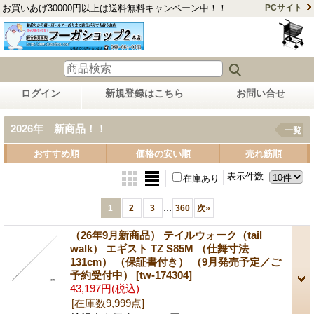
お買いあげ30000円以上は送料無料キャンペーン中！！
PCサイト
ログイン
新規登録はこちら
お問い合せ
2026年 新商品！！
一覧
おすすめ順
価格の安い順
売れ筋順
表示件数
:
在庫あり
...
1
2
3
360
次
»
（26年9月新商品） テイルウォーク（tail
walk） エギスト TZ S85M （仕舞寸法
131cm） （保証書付き） （9月発売予定／ご
予約受付中）
[tw-174304]
43,197円
(税込)
[在庫数9,999点]