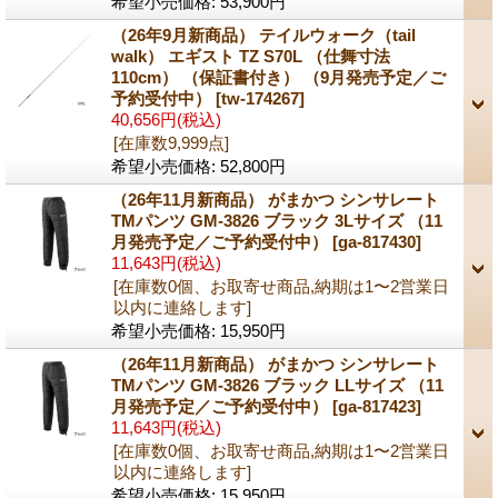
希望小売価格
:
53,900円
（26年9月新商品） テイルウォーク（tail
walk） エギスト TZ S70L （仕舞寸法
110cm） （保証書付き） （9月発売予定／ご
予約受付中）
[tw-174267]
40,656円
(税込)
[在庫数9,999点]
希望小売価格
:
52,800円
（26年11月新商品） がまかつ シンサレート
TMパンツ GM-3826 ブラック 3Lサイズ （11
月発売予定／ご予約受付中）
[ga-817430]
11,643円
(税込)
[在庫数0個、お取寄せ商品,納期は1〜2営業日
以内に連絡します]
希望小売価格
:
15,950円
（26年11月新商品） がまかつ シンサレート
TMパンツ GM-3826 ブラック LLサイズ （11
月発売予定／ご予約受付中）
[ga-817423]
11,643円
(税込)
[在庫数0個、お取寄せ商品,納期は1〜2営業日
以内に連絡します]
希望小売価格
:
15,950円