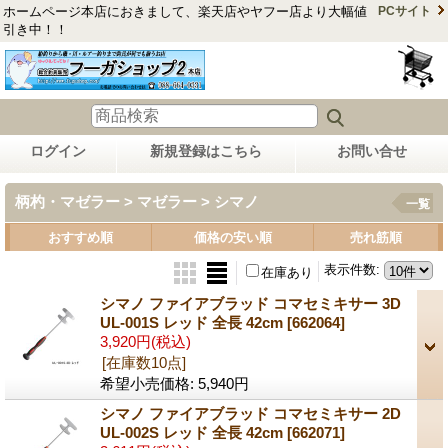
ホームページ本店におきまして、楽天店やヤフー店より大幅値
PCサイト
引き中！！
ログイン
新規登録はこちら
お問い合せ
柄杓・マゼラー > マゼラー > シマノ
一覧
おすすめ順
価格の安い順
売れ筋順
表示件数
:
在庫あり
シマノ ファイアブラッド コマセミキサー 3D
UL-001S レッド 全長 42cm
[662064]
3,920円
(税込)
[在庫数10点]
希望小売価格
:
5,940円
シマノ ファイアブラッド コマセミキサー 2D
UL-002S レッド 全長 42cm
[662071]