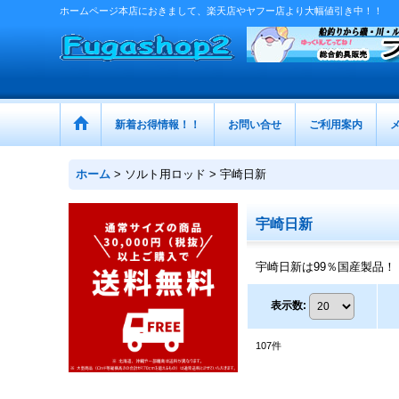
ホームページ本店におきまして、楽天店やヤフー店より大幅値引き中！！
新着お得情報！！
お問い合せ
ご利用案内
ホーム
>
ソルト用ロッド
>
宇崎日新
宇崎日新
宇崎日新は99％国産製品！
表示数
:
107
件