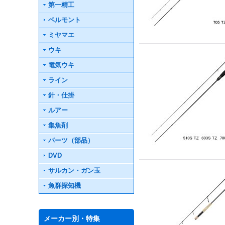
第一精工
ベルモント
ミヤマエ
ウキ
電気ウキ
ライン
針・仕掛
ルアー
集魚剤
パーツ（部品）
DVD
サルカン・ガン玉
魚群探知機
メーカー別・特集