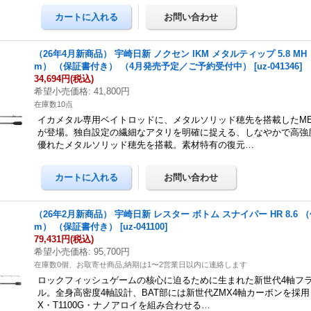
（26年4月新商品） 宇崎日新 ノクセン IKM メタルティップ 5.8 MH 
m） （保証書付き） （4月発売予定／ご予約受付中）
[
uz-041346
]
34,694円
(税込)
希望小売価格
:
41,800円
在庫数10点
イカメタル専用ベイトロッドに、メタルソリッド穂先を搭載したMET
が登場。独自設定の繊細なアタリを明確に捉える、しなやかで高強
優れたメタルソリッド穂先を搭載。素材特有の復元…
（26年2月新商品） 宇崎日新 レスター ボトム スナイパー HR 8.6 （
m） （保証書付き）
[
uz-041100
]
79,431円
(税込)
希望小売価格
:
95,700円
在庫数0個、お取寄せ商品,納期は1〜2営業日以内に連絡します
ロックフィッシュゲームの核心に迫るために生まれた新世代4軸フ
ル。全身高密度4軸設計、BAT部には新世代ZMX4軸カーボンを採用
X・T1100G・ナノアロイを組み合わせる…