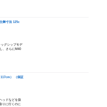
仕舞寸法 125c
ラッグシップモデ
し、さらにM40
 117cm） （保証
グヘッドなどを扱
取りに行くのに