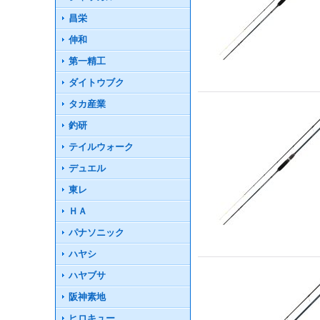
昌栄
伸和
第一精工
ダイトウブク
タカ産業
釣研
テイルウォーク
デュエル
東レ
ＨＡ
パナソニック
ハヤシ
ハヤブサ
阪神素地
ヒロキュー