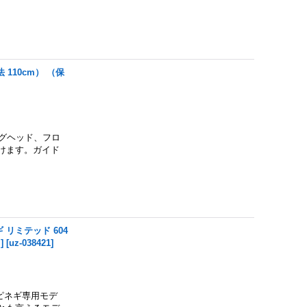
 110cm） （保
ジグヘッド、フロ
けます。ガイド
 リミテッド 604
]
[
uz-038421
]
ピネギ専用モデ