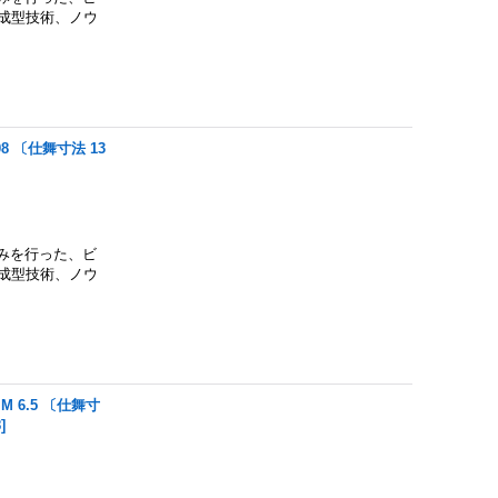
た成型技術、ノウ
8 〔仕舞寸法 13
みを行った、ビ
た成型技術、ノウ
 6.5 〔仕舞寸
8
]