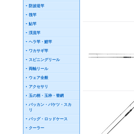
防波堤竿
筏竿
鮎竿
渓流竿
ヘラ竿・鯉竿
ワカサギ竿
スピニングリール
両軸リール
ウェア全般
アクセサリ
玉の柄・玉枠・替網
バッカン・バケツ・スカ
リ
バッグ・ロッドケース
クーラー