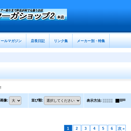
メールマガジン
店長日記
リンク集
メーカー別・特集
！
画像
:
並び順
:
表示方法
:
1
2
3
4
5
6
次
»