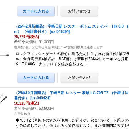
（26年2月新商品） 宇崎日新 レスター ボトム スナイパー HR 8.0 （
m） （保証書付き）
[
uz-041094
]
75,779円
(税込)
希望小売価格
:
91,300円
在庫数0個、お取寄せ商品,納期は1〜2営業日以内に連絡します
ロックフィッシュゲームの核心に迫るために生まれた新世代4軸フ
ル。全身高密度4軸設計、BAT部には新世代ZMX4軸カーボンを採用
X・T1100G・ナノアロイを組み合わせる…
（25年10月新商品） 宇崎日新 レスター 紫焔 LG 705 TZ （仕舞寸法
書付き）
[
uz-040424
]
50,215円
(税込)
希望小売価格
:
60,500円
在庫数10点
◆705 TZ 3号以下の餌木を使用した釣りや、7gまでのダート系ジ
うのに適しており、張りがあり操作感もよく、また攻撃的に感度を