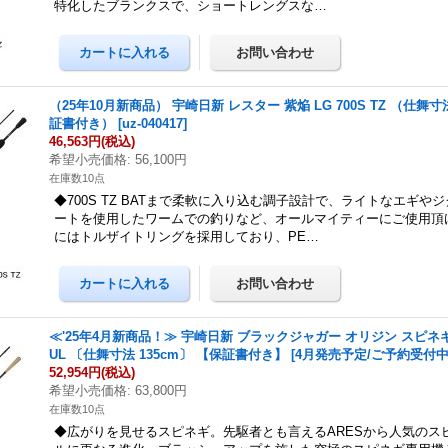
特化したブランクスで、ショートレングスな…
（25年10月新商品） 宇崎日新 レスター 紫焔 LG 700S TZ （仕舞寸法
証書付き）
[
uz-040417
]
46,563円
(税込)
希望小売価格
:
56,100円
在庫数10点
◆700S TZ BATまで柔軟に入り込む調子設計で、ライトなエギや
ートを使用したワームでの釣りなど、オールマイティーにご使用頂
にはトルザイトリングを採用しており、PE…
≪'25年4月新商品！≫ 宇崎日新 ブラックジャガー オリジン スピネギ
UL 〔仕舞寸法 135cm〕 【保証書付き】 [4月発売予定/ご予約受付中
52,954円
(税込)
希望小売価格
:
63,800円
在庫数10点
◆広がりを見せるスピネギ。先駆者とも言えるARESから人気のス