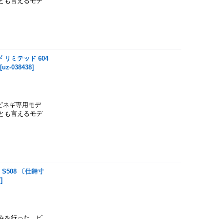
とも言えるモデ
 リミテッド 604
[
uz-038438
]
ピネギ専用モデ
とも言えるモデ
S508 〔仕舞寸
7
]
みを行った、ビ