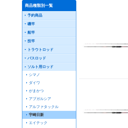
商品種類別一覧
予約商品
磯竿
船竿
投竿
トラウトロッド
バスロッド
ソルト用ロッド
シマノ
ダイワ
がまかつ
アブガルシア
アルファタックル
宇崎日新
エイテック