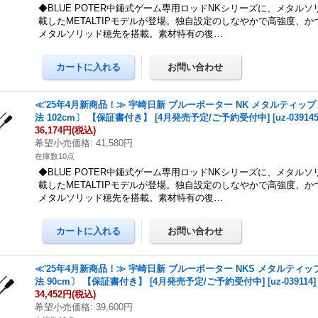
◆BLUE POTER中錘式ゲーム専用ロッドNKシリーズに、メタル
載したMETALTIPモデルが登場。独自設定のしなやかで高強度、
メタルソリッド穂先を搭載。素材特有の復…
≪'25年4月新商品！≫ 宇崎日新 ブルーポーター NK メタルティップ M
法 102cm〕 【保証書付き】 [4月発売予定/ご予約受付中]
[
uz-03914
36,174円
(税込)
希望小売価格
:
41,580円
在庫数10点
◆BLUE POTER中錘式ゲーム専用ロッドNKシリーズに、メタル
載したMETALTIPモデルが登場。独自設定のしなやかで高強度、
メタルソリッド穂先を搭載。素材特有の復…
≪'25年4月新商品！≫ 宇崎日新 ブルーポーター NKS メタルティップ 
法 90cm〕 【保証書付き】 [4月発売予定/ご予約受付中]
[
uz-039114
]
34,452円
(税込)
希望小売価格
:
39,600円