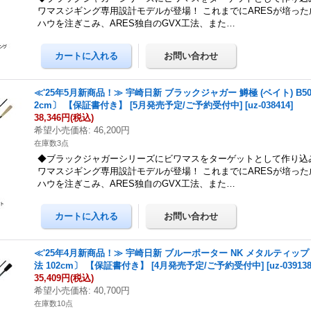
ワマスジギング専用設計モデルが登場！ これまでにARESが培っ
ハウを注ぎこみ、ARES独自のGVX工法、また…
≪'25年5月新商品！≫ 宇崎日新 ブラックジャガー 鱒極 (ベイト) B50
2cm〕 【保証書付き】 [5月発売予定/ご予約受付中]
[
uz-038414
]
38,346円
(税込)
希望小売価格
:
46,200円
在庫数3点
◆ブラックジャガーシリーズにビワマスをターゲットとして作り込
ワマスジギング専用設計モデルが登場！ これまでにARESが培っ
ハウを注ぎこみ、ARES独自のGVX工法、また…
≪'25年4月新商品！≫ 宇崎日新 ブルーポーター NK メタルティップ M
法 102cm〕 【保証書付き】 [4月発売予定/ご予約受付中]
[
uz-03913
35,409円
(税込)
希望小売価格
:
40,700円
在庫数10点