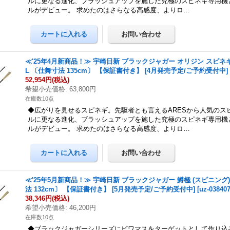
ルに更なる進化、ブラッシュアップを施した究極のスピネギ専用機
ルがデビュー。 求めたのはさらなる高感度、よりロ…
≪'25年4月新商品！≫ 宇崎日新 ブラックジャガー オリジン スピネギ
L 〔仕舞寸法 135cm〕 【保証書付き】 [4月発売予定/ご予約受付中]
52,954円
(税込)
希望小売価格
:
63,800円
在庫数10点
◆広がりを見せるスピネギ。先駆者とも言えるARESから人気のス
ルに更なる進化、ブラッシュアップを施した究極のスピネギ専用機
ルがデビュー。 求めたのはさらなる高感度、よりロ…
≪'25年5月新商品！≫ 宇崎日新 ブラックジャガー 鱒極 (スピニング) 
法 132cm〕 【保証書付き】 [5月発売予定/ご予約受付中]
[
uz-03840
38,346円
(税込)
希望小売価格
:
46,200円
在庫数10点
◆ブラックジャガーシリーズにビワマスをターゲットとして作り込