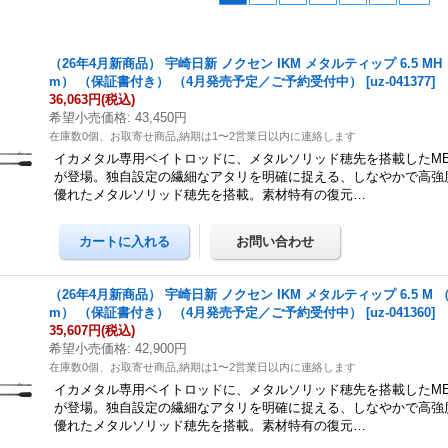
（26年4月新商品） 宇崎日新 ノクセン IKM メタルティップ 6.5 MH 
m） （保証書付き） （4月発売予定／ご予約受付中）
[
uz-041377
]
36,063円
(税込)
希望小売価格
:
43,450円
在庫数0個、お取寄せ商品,納期は1〜2営業日以内に連絡します
イカメタル専用ベイトロッドに、メタルソリッド穂先を搭載したMET
が登場。独自設定の繊細なアタリを明確に捉える、しなやかで高強
優れたメタルソリッド穂先を搭載。素材特有の復元…
（26年4月新商品） 宇崎日新 ノクセン IKM メタルティップ 6.5 M （
m） （保証書付き） （4月発売予定／ご予約受付中）
[
uz-041360
]
35,607円
(税込)
希望小売価格
:
42,900円
在庫数0個、お取寄せ商品,納期は1〜2営業日以内に連絡します
イカメタル専用ベイトロッドに、メタルソリッド穂先を搭載したMET
が登場。独自設定の繊細なアタリを明確に捉える、しなやかで高強
優れたメタルソリッド穂先を搭載。素材特有の復元…