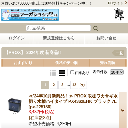
お買いあげ30000円以上は送料無料キャンペーン中！！
PCサイト
ログイン
新規登録はこちら
お問い合せ
【PROX】 2024年度 新商品!!
一覧
おすすめ順
価格の安い順
売れ筋順
表示件数
:
在庫あり
...
1
2
3
12
次
»
≪'24年10月新商品！≫ PROX 攻棚ワカサギ水
切り水槽ハイタイプ PX4362EHK ブラック 7L
[px-225156]
3,432円
(税込)
[在庫数3点]
希望小売価格
:
4,290円