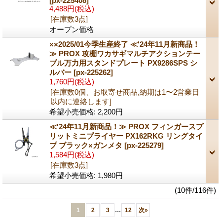
[px-225408]
4,488円
(税込)
[在庫数3点]
オープン価格
××2025/01今季生産終了 ≪'24年11月新商品！
≫ PROX 攻棚ワカサギマルチアクションテー
ブル万力用スタンドプレート PX9286SPS シ
ルバー
[px-225262]
1,760円
(税込)
[在庫数0個、お取寄せ商品,納期は1〜2営業日
以内に連絡します]
希望小売価格
:
2,200円
≪'24年11月新商品！≫ PROX フィンガースプ
リットミニプライヤー PX162RKG リングタイ
プ ブラック×ガンメタ
[px-225279]
1,584円
(税込)
[在庫数3点]
希望小売価格
:
1,980円
(10件/116件)
...
1
2
3
12
次
»