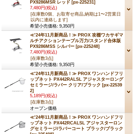
PX9286MSR レッド
[px-225231]
7,480円
(税込)
[在庫数0個、お取寄せ商品,納期は1〜2営業日
以内に連絡します]
希望小売価格
:
9,350円
≪'24年11月新商品！≫ PROX 攻棚ワカサギマ
ルチアクションテーブル万力/スタンド合体版
PX9286MSS シルバー
[px-225248]
7,480円
(税込)
[在庫数3点]
希望小売価格
:
9,350円
≪'24年11月新商品！≫ PROX ワンハンドフリ
ップネット PX442RALSL アジャスターロング
セミラージ/ラバー クリア/ブラック
[px-22539
2]
5,189円
(税込)
[在庫数3点]
オープン価格
≪'24年11月新商品！≫ PROX ワンハンドフリ
ップネット PX442RCALSL アジャスターロン
グセミラージ/ラバーコート ブラック/ブラック