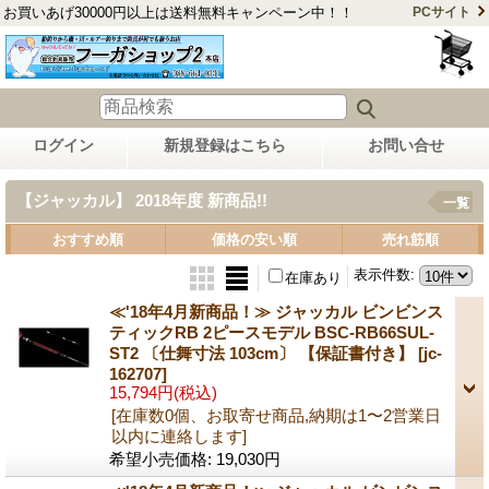
お買いあげ30000円以上は送料無料キャンペーン中！！
PCサイト
ログイン
新規登録はこちら
お問い合せ
【ジャッカル】 2018年度 新商品!!
一覧
おすすめ順
価格の安い順
売れ筋順
表示件数
:
在庫あり
≪'18年4月新商品！≫ ジャッカル ビンビンス
ティックRB 2ピースモデル BSC-RB66SUL-
ST2 〔仕舞寸法 103cm〕 【保証書付き】
[jc-
162707]
15,794円
(税込)
[在庫数0個、お取寄せ商品,納期は1〜2営業日
以内に連絡します]
希望小売価格
:
19,030円