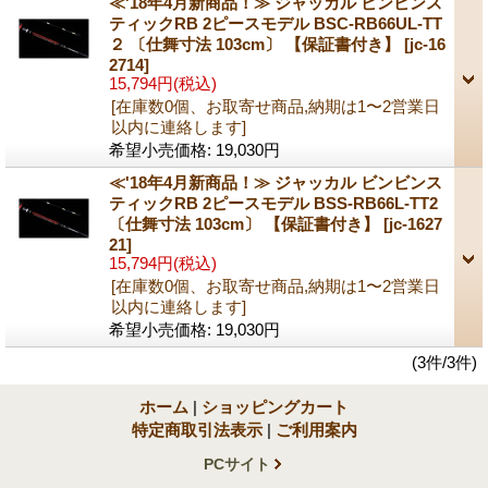
≪'18年4月新商品！≫ ジャッカル ビンビンス
ティックRB 2ピースモデル BSC-RB66UL-TT
２ 〔仕舞寸法 103cm〕 【保証書付き】
[jc-16
2714]
15,794円
(税込)
[在庫数0個、お取寄せ商品,納期は1〜2営業日
以内に連絡します]
希望小売価格
:
19,030円
≪'18年4月新商品！≫ ジャッカル ビンビンス
ティックRB 2ピースモデル BSS-RB66L-TT2
〔仕舞寸法 103cm〕 【保証書付き】
[jc-1627
21]
15,794円
(税込)
[在庫数0個、お取寄せ商品,納期は1〜2営業日
以内に連絡します]
希望小売価格
:
19,030円
(3件/3件)
ホーム
|
ショッピングカート
特定商取引法表示
|
ご利用案内
PCサイト