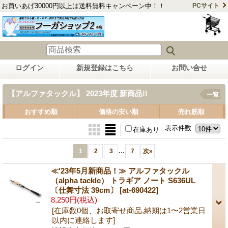
お買いあげ30000円以上は送料無料キャンペーン中！！
PCサイト
ログイン
新規登録はこちら
お問い合せ
【アルファタックル】 2023年度 新商品!!
一覧
おすすめ順
価格の安い順
売れ筋順
表示件数
:
在庫あり
...
1
2
3
7
次
»
≪'23年5月新商品！≫ アルファタックル
（alpha tackle） トラギア ノート S636UL
〔仕舞寸法 39cm〕
[at-690422]
8,250円
(税込)
[在庫数0個、お取寄せ商品,納期は1〜2営業日
以内に連絡します]