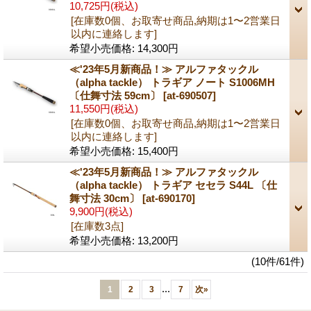
10,725円
(税込)
[在庫数0個、お取寄せ商品,納期は1〜2営業日
以内に連絡します]
希望小売価格
:
14,300円
≪'23年5月新商品！≫ アルファタックル
（alpha tackle） トラギア ノート S1006MH
〔仕舞寸法 59cm〕
[at-690507]
11,550円
(税込)
[在庫数0個、お取寄せ商品,納期は1〜2営業日
以内に連絡します]
希望小売価格
:
15,400円
≪'23年5月新商品！≫ アルファタックル
（alpha tackle） トラギア セセラ S44L 〔仕
舞寸法 30cm〕
[at-690170]
9,900円
(税込)
[在庫数3点]
希望小売価格
:
13,200円
(10件/61件)
...
1
2
3
7
次
»