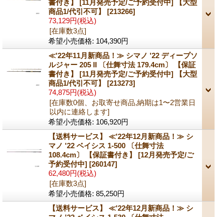
書付き】 [11月発売予定/ご予約受付中] 【大型
商品1/代引不可】
[213266]
73,129円
(税込)
[在庫数3点]
希望小売価格
:
104,390円
≪'22年11月新商品！≫ シマノ '22 ディープソ
ルジャー 205 II 〔仕舞寸法 179.4cm〕 【保証
書付き】 [11月発売予定/ご予約受付中] 【大型
商品1/代引不可】
[213273]
74,875円
(税込)
[在庫数0個、お取寄せ商品,納期は1〜2営業日
以内に連絡します]
希望小売価格
:
106,920円
【送料サービス】 ≪'22年12月新商品！≫ シ
マノ '22 ベイシス 1-500 〔仕舞寸法
108.4cm〕 【保証書付き】 [12月発売予定/ご
予約受付中]
[260147]
62,480円
(税込)
[在庫数3点]
希望小売価格
:
85,250円
【送料サービス】 ≪'22年12月新商品！≫ シ