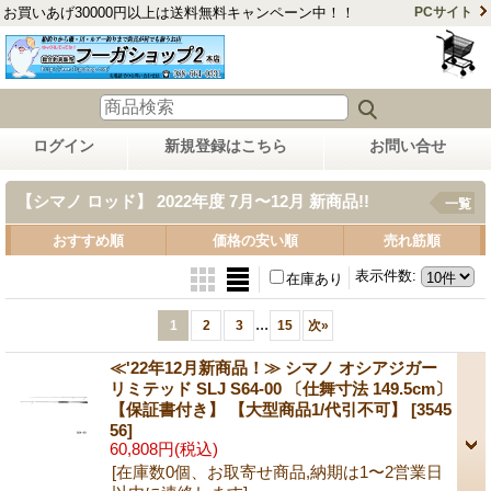
お買いあげ30000円以上は送料無料キャンペーン中！！
PCサイト
ログイン
新規登録はこちら
お問い合せ
【シマノ ロッド】 2022年度 7月〜12月 新商品!!
一覧
おすすめ順
価格の安い順
売れ筋順
表示件数
:
在庫あり
...
1
2
3
15
次
»
≪'22年12月新商品！≫ シマノ オシアジガー
リミテッド SLJ S64-00 〔仕舞寸法 149.5cm〕
【保証書付き】 【大型商品1/代引不可】
[3545
56]
60,808円
(税込)
[在庫数0個、お取寄せ商品,納期は1〜2営業日