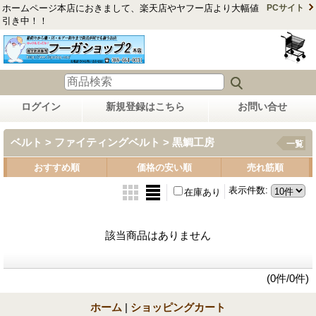
ホームページ本店におきまして、楽天店やヤフー店より大幅値
PCサイト
引き中！！
ログイン
新規登録はこちら
お問い合せ
ベルト > ファイティングベルト > 黒鯛工房
一覧
おすすめ順
価格の安い順
売れ筋順
表示件数
:
在庫あり
該当商品はありません
(0件/0件)
ホーム
|
ショッピングカート