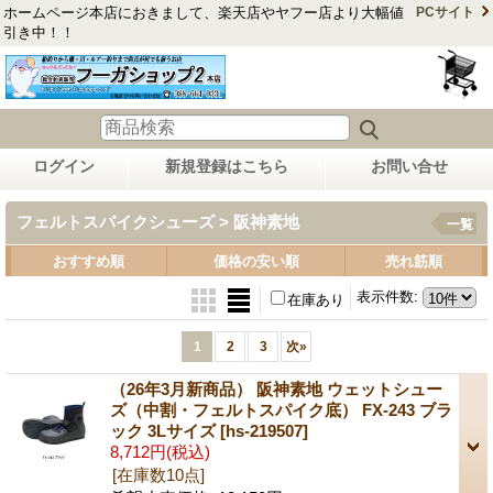
ホームページ本店におきまして、楽天店やヤフー店より大幅値
PCサイト
引き中！！
ログイン
新規登録はこちら
お問い合せ
フェルトスパイクシューズ > 阪神素地
一覧
おすすめ順
価格の安い順
売れ筋順
表示件数
:
在庫あり
1
2
3
次
»
（26年3月新商品） 阪神素地 ウェットシュー
ズ（中割・フェルトスパイク底） FX-243 ブラ
ック 3Lサイズ
[hs-219507]
8,712円
(税込)
[在庫数10点]