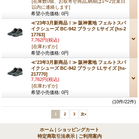
[在庫数0個、お取寄せ商品,納期は1〜2営業日
以内に連絡します]
希望小売価格
:
0円
≪'23年3月新商品！≫ 阪神素地 フェルトスパ
イクシューズ BC-942 ブラック Lサイズ
[hs-2
17763]
7,762円
(税込)
[在庫わずか]
希望小売価格
:
0円
≪'23年3月新商品！≫ 阪神素地 フェルトスパ
イクシューズ BC-942 ブラック LLサイズ
[hs-
217770]
7,762円
(税込)
[在庫わずか]
希望小売価格
:
0円
(10件/22件)
1
2
3
次
»
ホーム
|
ショッピングカート
特定商取引法表示
|
ご利用案内