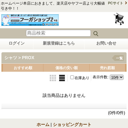
ホームページ本店におきまして、楽天店やヤフー店より大幅値
PCサイト
引き中！！
ログイン
新規登録はこちら
お問い合せ
シャツ > PROX
一覧
おすすめ順
価格の安い順
売れ筋順
表示件数
:
在庫あり
該当商品はありません
(0件/0件)
ホーム
|
ショッピングカート