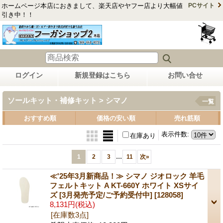
ホームページ本店におきまして、楽天店やヤフー店より大幅値
PCサイト
引き中！！
ログイン
新規登録はこちら
お問い合せ
ソールキット・補修キット > シマノ
一覧
おすすめ順
価格の安い順
売れ筋順
表示件数
:
在庫あり
...
1
2
3
11
次
»
≪'25年3月新商品！≫ シマノ ジオロック 羊毛
フェルトキット A KT-660Y ホワイト XSサイ
ズ [3月発売予定/ご予約受付中]
[128058]
8,131円
(税込)
[在庫数3点]