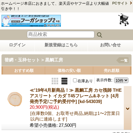
ホームページ本店におきまして、楽天店やヤフー店より大幅値
PCサイト
引き中！！
ログイン
新規登録はこちら
お問い合せ
替網・玉枠セット > 黒鯛工房
一覧
おすすめ順
価格の安い順
売れ筋順
表示件数
:
在庫あり
≪'19年4月新商品！≫ 黒鯛工房 カセ筏師 THE
アスリート イカダ T45フレーム&ネット [4月
発売予定/ご予約受付中]
[kd-543039]
20,900円
(税込)
[在庫数0個、お取寄せ商品,納期は1〜2営業日
以内に連絡します]
希望小売価格
:
27,500円