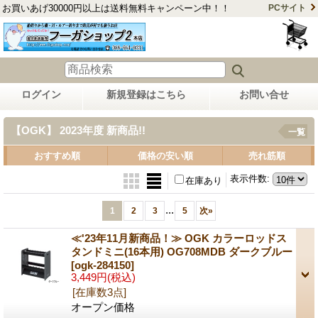
お買いあげ30000円以上は送料無料キャンペーン中！！
PCサイト
ログイン
新規登録はこちら
お問い合せ
【OGK】 2023年度 新商品!!
一覧
おすすめ順
価格の安い順
売れ筋順
表示件数
:
在庫あり
...
1
2
3
5
次
»
≪'23年11月新商品！≫ OGK カラーロッドス
タンドミニ(16本用) OG708MDB ダークブルー
[ogk-284150]
3,449円
(税込)
[在庫数3点]
オープン価格